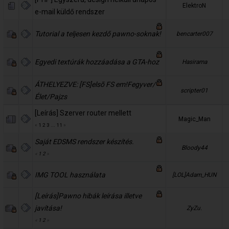
ElektroN
e-mail küldő rendszer
Tutorial a teljesen kezdő pawno-soknak!
bencarter007
Egyedi textúrák hozzáadása a GTA-hoz
Hasirama
ÁTHELYEZVE: [FS]elsõ FS em!Fegyver/
scripter01
Élet/Pajzs
[Leírás] Szerver router mellett
Magic_Man
«
1
2
3
...
11
»
Saját EDSMS rendszer készítés.
Bloody44
«
1
2
»
IMG TOOL használata
[LOL]Adam_HUN
[Leírás]Pawno hibák leírása illetve
javítása!
ZyZu.
«
1
2
»