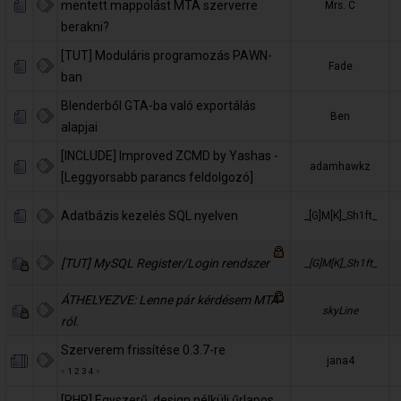
mentett mappolást MTA szerverre
Mrs. C
berakni?
[TUT] Moduláris programozás PAWN-
Fade
ban
Blenderből GTA-ba való exportálás
Ben
alapjai
[INCLUDE] Improved ZCMD by Yashas -
adamhawkz
[Leggyorsabb parancs feldolgozó]
Adatbázis kezelés SQL nyelven
_[G]M[K]_Sh1ft_
[TUT] MySQL Register/Login rendszer
_[G]M[K]_Sh1ft_
ÁTHELYEZVE: Lenne pár kérdésem MTA-
skyLine
ról.
Szerverem frissítése 0.3.7-re
jana4
«
1
2
3
4
»
[PHP] Egyszerű, design nélküli űrlapos