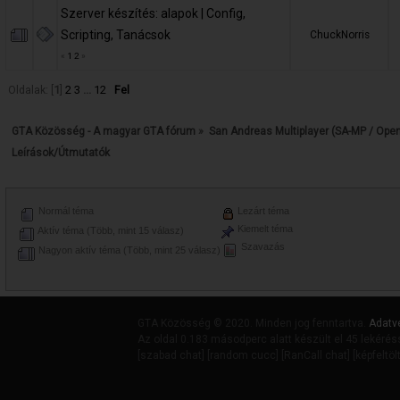
Szerver készítés: alapok | Config,
Scripting, Tanácsok
ChuckNorris
«
1
2
»
Oldalak: [
1
]
2
3
...
12
Fel
GTA Közösség - A magyar GTA fórum
»
San Andreas Multiplayer (SA-MP / Ope
Leírások/Útmutatók
Normál téma
Lezárt téma
Kiemelt téma
Aktív téma (Több, mint 15 válasz)
Szavazás
Nagyon aktív téma (Több, mint 25 válasz)
GTA Közösség © 2020. Minden jog fenntartva.
Adatv
Az oldal 0.183 másodperc alatt készült el 45 lekérés
[
szabad chat
] [
random cucc
] [
RanCall chat
] [
képfeltöl