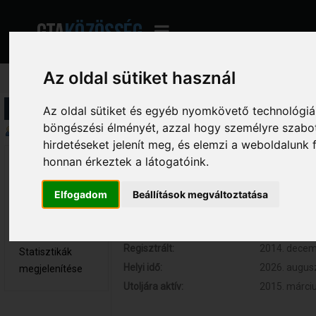
Az oldal sütiket használ
Profil információ
Az oldal sütiket és egyéb nyomkövető technológiák
böngészési élményét, azzal hogy személyre szabot
Összegzés
hirdetéseket jelenít meg, és elemzi a weboldalunk
honnan érkeztek a látogatóink.
SmC.Core 
Hozzászólások:
2 (0.000 nap
Újonc
Respect:
0
Elfogadom
Beállítások megváltoztatása
Nem elérhető
Kor:
30
Üzenetek
megjelenítése
Regisztrált:
2014. decemb
Statisztikák
Helyi idő:
2026. augusz
megjelenítése
Utoljára aktív:
2015. márciu