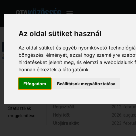
Az oldal sütiket használ
Profil információ
Az oldal sütiket és egyéb nyomkövető technológiák
böngészési élményét, azzal hogy személyre szabot
Összegzés
hirdetéseket jelenít meg, és elemzi a weboldalunk
honnan érkeztek a látogatóink.
bencarter007 
Hozzászólások:
292 (0.055 
Törzstag
Respect:
+41
Elfogadom
Beállítások megváltoztatása
Nem elérhető
Kor:
31
Üzenetek
megjelenítése
Regisztrált:
2012. februá
Statisztikák
Helyi idő:
2026. augusz
megjelenítése
Utoljára aktív:
2023. februá