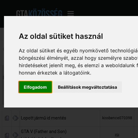
Az oldal sütiket használ
Oldalak: [
1
]
2
3
...
183
Le
Az oldal sütiket és egyéb nyomkövető technológiák
böngészési élményét, azzal hogy személyre szabot
Téma
Indította
V
hirdetéseket jelenít meg, és elemzi a weboldalunk
SMF fórummotorral kapcsolatos
honnan érkeztek a látogatóink.
kérdések
Benceee
«
1
2
3
...
101
»
Elfogadom
Beállítások megváltoztatása
(Szabályzat) Kérdések, Segítség
anGeL
Lopott jármű id mentés
kissbence070398
GTA V (Father and Son)
IGI