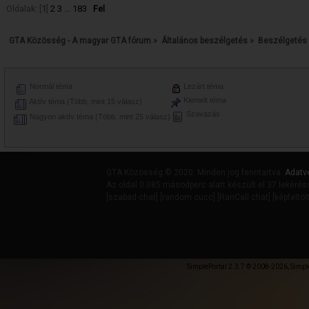
Oldalak: [
1
]
2
3
...
183
Fel
GTA Közösség - A magyar GTA fórum
»
Általános beszélgetés
»
Beszélgetés
Normál téma
Lezárt téma
Kiemelt téma
Aktív téma (Több, mint 15 válasz)
Szavazás
Nagyon aktív téma (Több, mint 25 válasz)
GTA Közösség © 2020. Minden jog fenntartva.
Adatv
Az oldal 0.085 másodperc alatt készült el 37 lekérés
[
szabad chat
] [
random cucc
] [
RanCall chat
] [
képfeltöl
SimplePortal 2.3.7 © 2008-2026, Simpl