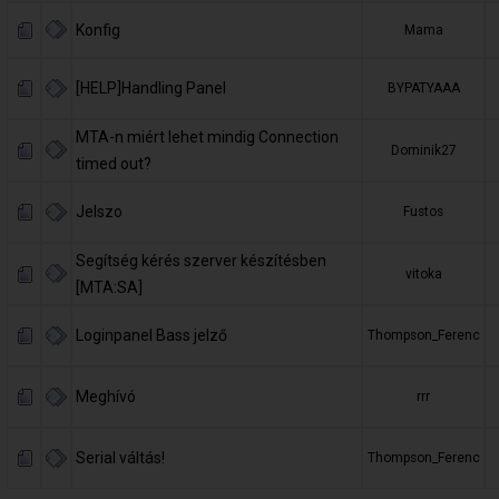
Konfig
Mama
[HELP]Handling Panel
BYPATYAAA
MTA-n miért lehet mindig Connection
Dominik27
timed out?
Jelszo
Fustos
Segítség kérés szerver készítésben
vitoka
[MTA:SA]
Loginpanel Bass jelző
Thompson_Ferenc
Meghívó
rrr
Serial váltás!
Thompson_Ferenc