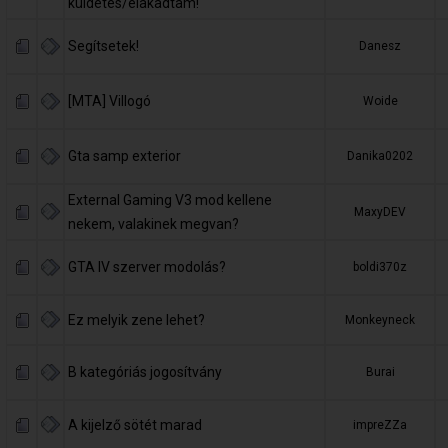
küldetés/elakadtam!
Segítsetek!
Danesz
[MTA] Villogó
Woide
Gta samp exterior
Danika0202
External Gaming V3 mod kellene
MaxyDEV
nekem, valakinek megvan?
GTA IV szerver modolás?
boldi370z
Ez melyik zene lehet?
Monkeyneck
B kategóriás jogosítvány
Burai
A kijelző sötét marad
impreZZa