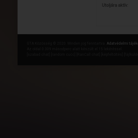
Utoljára aktív:
GTA Közösség © 2020. Minden jog fenntartva.
Adatvédelmi tájék
Az oldal 0.309 másodperc alatt készült el 15 lekéréssel.
[
szabad chat
] [
random cucc
] [
RanCall chat
] [
képfeltöltés
] [
fájlkül