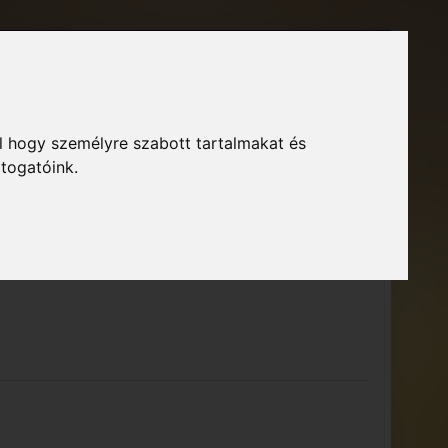
Főoldal
Fórum
Bejelentkezés
Regisztráció
l hogy személyre szabott tartalmakat és
GTA Közösség – Megszokott arculattal.
ió
átogatóink.