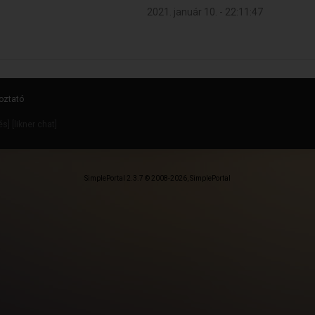
2021. január 10. - 22:11:47
oztató
dés
] [
likner chat
]
SimplePortal 2.3.7 © 2008-2026, SimplePortal