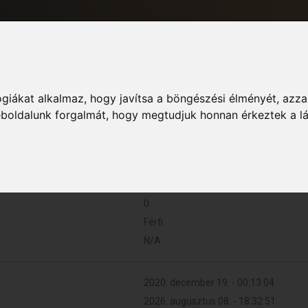
giákat alkalmaz, hogy javítsa a böngészési élményét, azza
Informác
weboldalunk forgalmát, hogy megtudjuk honnan érkeztek a l
0 (0 naponta)
0
Férfi
N/A
2020. december 19. - 00:13:04
2026. augusztus 08. - 18:32:51