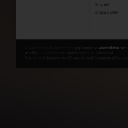
Helyi idő:
Utoljára aktív:
GTA Közösség © 2020. Minden jog fenntartva.
Adatvédelmi tájék
Az oldal 0.081 másodperc alatt készült el 15 lekéréssel.
[
szabad chat
] [
random cucc
] [
RanCall chat
] [
képfeltöltés
] [
fájlkül