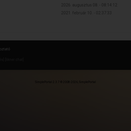
2026. augusztus 08. - 08:14:12
2021. február 10. - 02:37:33
oztató
dés
] [
likner chat
]
SimplePortal 2.3.7 © 2008-2026, SimplePortal