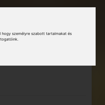
Főoldal
Fórum
Bejelentkezés
Regisztráció
l hogy személyre szabott tartalmakat és
GTA Közösség – Megszokott arculattal.
ió
átogatóink.