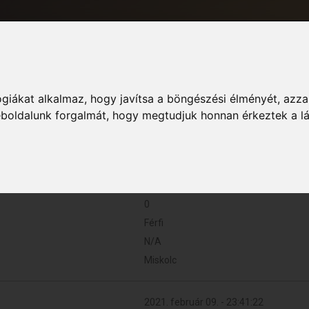
giákat alkalmaz, hogy javítsa a böngészési élményét, azza
Informác
weboldalunk forgalmát, hogy megtudjuk honnan érkeztek a l
0 (0 naponta)
0
Férfi
N/A
Miskolc
2021. február 09. - 23:41:22