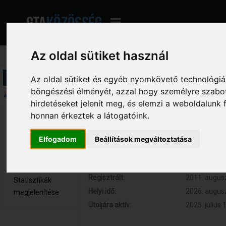
Az oldal sütiket használ
Profil információ
Az oldal sütiket és egyéb nyomkövető technológiák
böngészési élményét, azzal hogy személyre szabot
Összegzés
hirdetéseket jelenít meg, és elemzi a weboldalunk
honnan érkeztek a látogatóink.
Benceee 
Hozzászólások:
4785 (0.872
Hős tag
Respect:
+2112
Elfogadom
Beállítások megváltoztatása
Nem elérhető
Kor:
28
Üzenetek
megjelenítése
Regisztrált:
2011. augusz
Statisztikák
Helyi idő:
2026. augusz
megjelenítése
Utoljára aktív:
2025. július 