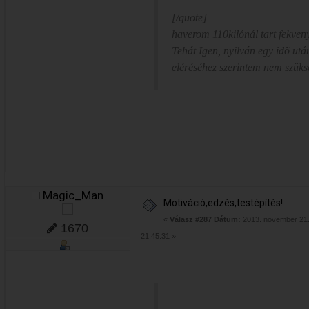
[/quote]
haverom 110kilónál tart fekven
Tehát Igen, nyilván egy idõ utá
eléréséhez szerintem nem szüksé
Magic_Man
Motiváció,edzés,testépítés!
«
Válasz #287 Dátum:
2013. november 21.
1670
21:45:31 »