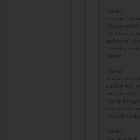
[/quote]
haverom 110kilón
fekvenyomásban b
Tehát Igen, nyilv
szükség van, de 
eléréséhez szeri
feltétlen.
[/quote]
Táplálék kiegészí
enni/inni hogy e
nehezebb súlyok
Nyilván ha reggel
kenyeret abba s
volt ,akár a hát
[/quote]
Nyilván nem, de 