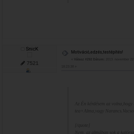
SnicK
Motiváció,edzés,testépítés!
«
Válasz #292 Dátum:
2013. november 22.
7521
18:23:38 »
Az Én kérdésem az volna,hogy e
tea+Alma,vagy Narancs.Vacsor
[/quote]
Nem, az almában sok a kalória.