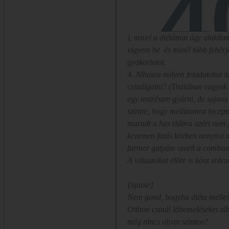
), mivel a diétámat úgy alakítot
vigyem be és minél több fehérjé
gyakorlatot.
4. Alhasra milyen feladatokat t
csinálgatni? (Tisztában vagyok
egy testrészre gyúrni, de sajno
szintre, hogy mellizomra biceps
maradt a has (lábra azért nem 
kezemen futás közben annyira 
farmer gatyám szorít a combo
A válaszokat elõre is kösz srác
[/quote]
Nem gond, hogyha diéta mellett
Otthon csinál lábemeléseket al
még nincs olyan szinten?