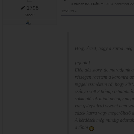
«
Válasz #291 Dátum:
2013. november 22.
1798
12:20:39 »
SnooP
Hogy érted, hogy a karod még 
[/quote]
Elég gáz story, de maradjunk 
részegen ráestem a karomra az
reggel eszméltem rá, hogy kib*s
csúnya volt 3 hónap rehabilitá
sokkhatások miatt nehogy megi
van gyógyulva) viszont nem sz
edzek karra vagy megerõltetõ do
A kérdések még mindig adottak b
a többi