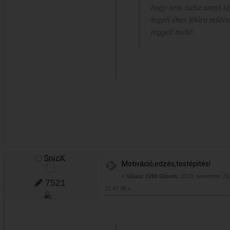
hogy nem tudsz annyi tá
legyél éhes félóra múlva
reggeli mellé.
SnicK
Motiváció,edzés,testépítés!
«
Válasz #288 Dátum:
2013. november 21.
7521
21:47:36 »