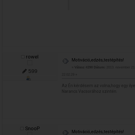
rowel
Motiváció,edzés,testépítés!
«
Válasz #290 Dátum:
2013. november 21.
599
22:02:29 »
Az Én kérdésem az volna,hogy egy ilye
Narancs.Vacsorához szintén.
SnooP
Motiváció,edzés,testépítés!