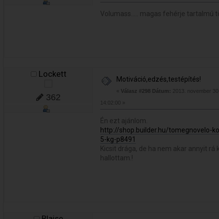
Volumass..... magas fehérje tartalmú
Lockett
Motiváció,edzés,testépítés!
«
Válasz #298 Dátum:
2013. november 30.
362
14:02:00 »
Én ezt ajánlom.
http://shop.builder.hu/tomegnovelo-
5-kg-p8491
Kicsit drága, de ha nem akar annyit rá k
hallottam.!
Blaise