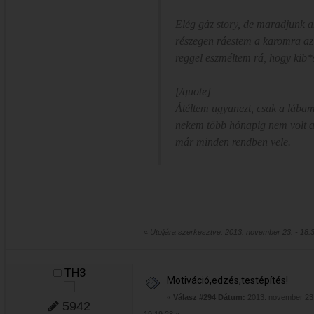
Elég gáz story, de maradjunk 
részegen ráestem a karomra az
reggel eszméltem rá, hogy kib*s
[/quote]
Átéltem ugyanezt, csak a lába
nekem több hónapig nem volt az
már minden rendben vele.
«
Utoljára szerkesztve: 2013. november 23. - 18:
TH3
Motiváció,edzés,testépítés!
«
Válasz #294 Dátum:
2013. november 23.
5942
19:19:28 »