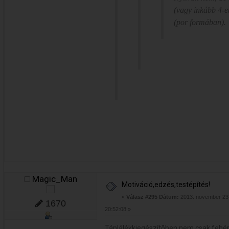
(vagy inkább 4-et
(por formában).
Magic_Man
Motiváció,edzés,testépítés!
«
Válasz #295 Dátum:
2013. november 23.
1670
20:52:08 »
Táplálékkiegészítõben nem csak fehérj