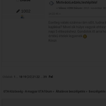
Motiváció,edzés,testépítés!
«
Válasz #299 Dátum:
2013. november 30.
1002
14:22:45 »
Esetleg valaki szánna rám idõt, tudna l
kajákkal? Mivel sík hülye vagyok ehhez.
napi 5 étkezéshez. Gondolok itt arra h
értékû ételek legyenek
Köszi
Oldalak:
1
...
18
19
[
20
]
21
22
...
39
Fel
GTA Közösség - A magyar GTA fórum
»
Általános beszélgetés
»
Beszélgetés