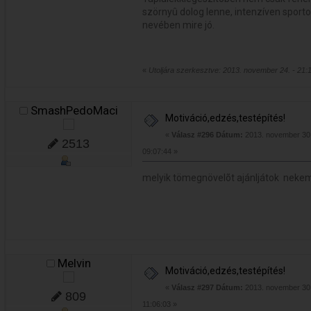
szörnyû dolog lenne, intenzíven sport
nevében mire jó.
«
Utoljára szerkesztve: 2013. november 24. - 21:
SmashPedoMaci
Motiváció,edzés,testépítés!
«
Válasz #296 Dátum:
2013. november 30.
2513
09:07:44 »
melyik tömegnövelõt ajánljátok neke
Melvin
Motiváció,edzés,testépítés!
«
Válasz #297 Dátum:
2013. november 30.
809
11:06:03 »