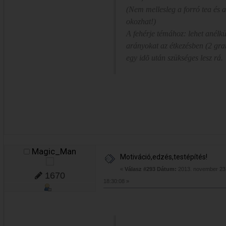
(Nem mellesleg a forró tea és 
okozhat!)
A fehérje témához: lehet anélkül
arányokat az étkezésben (2 gra
egy idõ után szükséges lesz rá.
Magic_Man
Motiváció,edzés,testépítés!
«
Válasz #293 Dátum:
2013. november 23.
1670
18:30:08 »