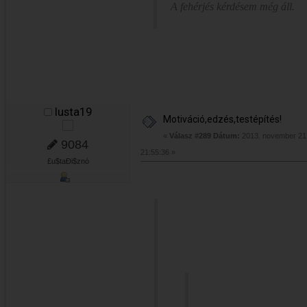
A fehérjés kérdésem még áll.
lusta19
Motiváció,edzés,testépítés!
«
Válasz #289 Dátum:
2013. november 21.
9084
21:55:36 »
£u$taÐi$znó