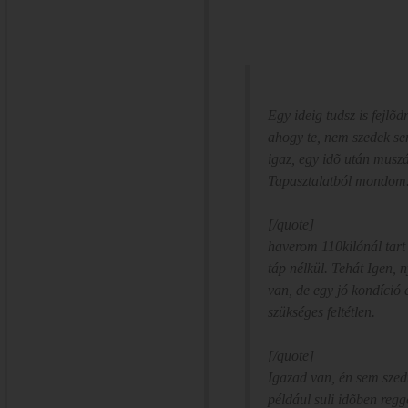
Egy ideig tudsz is fejlõdn
ahogy te, nem szedek s
igaz, egy idõ után muszáj
Tapasztalatból mondom
[/quote]
haverom 110kilónál tar
táp nélkül. Tehát Igen, 
van, de egy jó kondíció
szükséges feltétlen.
[/quote]
Igazad van, én sem szed
például suli idõben regg