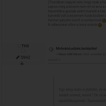
(Tisztában vagyok vele, hogy csak a hü
sajnos még a kezem nem ért el arra a 
hasonlókra gyúrjak ezért maradt a has
karvédõ volt a kezemen futás közben 
farmer gatyám szorít a combomnál
A válaszokat elõre is kösz srácok
TH3
Motiváció,edzés,testépítés!
«
Válasz #286 Dátum:
2013. november 21.
5942
21:21:07 »
Egy ideig tudsz is fejlõdni, én 
szedek semmit, minek? De ez ne
táplálékkiegészítõ. Tapasztala