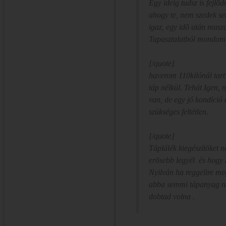
Egy ideig tudsz is fejlõd
ahogy te, nem szedek s
igaz, egy idõ után muszáj
Tapasztalatból mondom
[/quote]
haverom 110kilónál tar
táp nélkül. Tehát Igen, 
van, de egy jó kondíció
szükséges feltétlen.
[/quote]
Táplálék kiegészítõket n
erõsebb legyél és hogy
Nyilván ha reggelire meg
abba semmi tápanyag ne
dobtad volna .