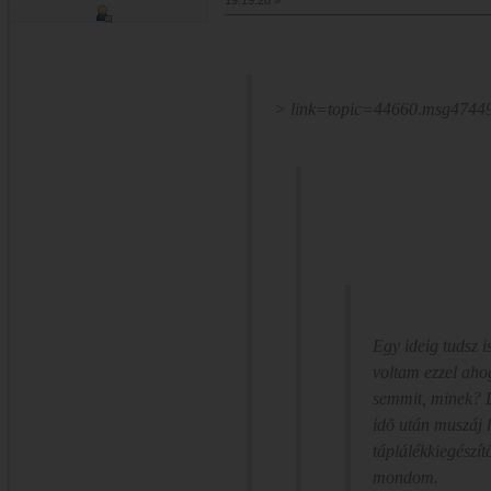
> link=topic=44660.msg474
Egy ideig tudsz is
voltam ezzel aho
semmit, minek? 
idõ után muszáj l
táplálékkiegészít
mondom.