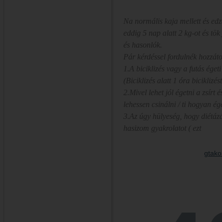
Na normális kaja mellett és ed
eddig 5 nap alatt 2 kg-ot és t
és hasonlók.
Pár kérdéssel fordulnék hozzát
1.A biciklizés vagy a futás égeti
(Biciklizés alatt 1 óra biciklizés
2.Mivel lehet jól égetni a zsírt 
lehessen csinálni / ti hogyan ége
3.Az úgy hülyeség, hogy diétáz
hasizom gyakrolatot ( ezt