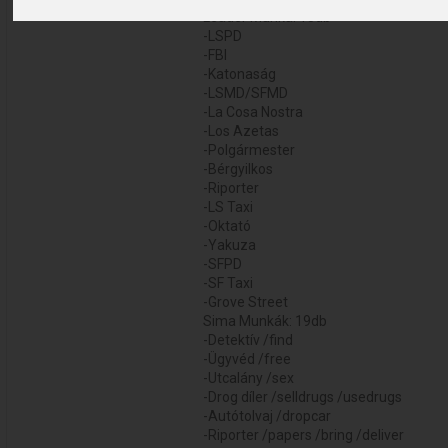
Leader Munka: 15db
-LSPD
-FBI
-Katonaság
-LSMD/SFMD
-La Cosa Nostra
-Los Azetas
-Polgármester
-Bérgyilkos
-Riporter
-LS Taxi
-Oktató
-Yakuza
-SFPD
-SF Taxi
-Grove Street
Sima Munkák: 19db
-Detektív /find
-Ügyvéd /free
-Utcalány /sex
-Drog díler /selldrugs /usedrugs
-Autótolvaj /dropcar
-Riporter /papers /bring /deliver