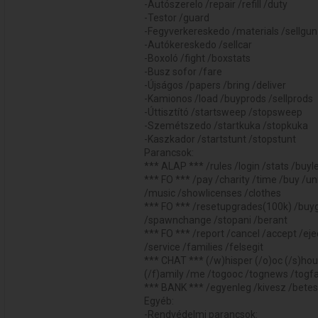
-Autószerelo /repair /refill /duty
-Testor /guard
-Fegyverkereskedo /materials /sellgun
-Autókereskedo /sellcar
-Boxoló /fight /boxstats
-Busz sofor /fare
-Újságos /papers /bring /deliver
-Kamionos /load /buyprods /sellprods
-Úttisztító /startsweep /stopsweep
-Szemétszedo /startkuka /stopkuka
-Kaszkador /startstunt /stopstunt
Parancsok:
*** ALAP *** /rules /login /stats /buy
*** FO *** /pay /charity /time /buy /un
/music /showlicenses /clothes
*** FO *** /resetupgrades(100k) /buygun
/spawnchange /stopani /berant
*** FO *** /report /cancel /accept /eject
/service /families /felsegit
*** CHAT *** (/w)hisper (/o)oc (/s)hout 
(/f)amily /me /togooc /tognews /togf
*** BANK *** /egyenleg /kivesz /betes
Egyéb:
-Rendvédelmi parancsok: