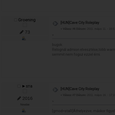
Groening
[HUN]Cave City Roleplay
«
Válasz #6 Dátum:
2011. május 11. - 16:5
73
»
bugok:
Relognál admion elvesztése,több warn
semmit nem fogsz ezzel érni.
►ѕтa
[HUN]Cave City Roleplay
«
Válasz #7 Dátum:
2011. május 16. - 17:1
2016
»
Newbie
[gmod=staR]Áthelyezve, máskor figyel