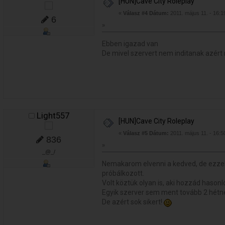
[HUN]Cave City Roleplay
«
Válasz #4 Dátum:
2011. május 11. - 16:1
6
»
Ebben igazad van
De mivel szervert nem inditanak azért
Light557
[HUN]Cave City Roleplay
«
Válasz #5 Dátum:
2011. május 11. - 16:5
836
»
_@_/
Nemakarom elvenni a kedved, de ezze
próbálkozott.
Volt köztük olyan is, aki hozzád hasonl
Egyik szerver sem ment tovább 2 hétné
De azért sok sikert!