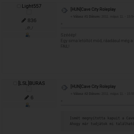
Light557
[HUN]Cave City Roleplay
«
Válasz #1 Dátum:
2011. május 11. - 15:5
836
»
_@_/
Szééép!
Egy sima letöltöt mód, ráadásul még a le
FAIL!
[LSL]BURAS
[HUN]Cave City Roleplay
«
Válasz #2 Dátum:
2011. május 11. - 15:5
6
»
Ismét megnyította kapuit a Cav
Ahogy már tudjátok mi találhat