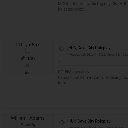
MÓDOT ír nem az aki fog egy GF/LARP
beleszerkeszt....
Light557
[HUN]Cave City Roleplay
«
Válasz #10 Dátum:
2011. június 18. - 18:
836
»
_@_/
GF tökéletes alap...
Csupán idõt kell rá szánni, és akár jobb
írnál.
Williem_Adams
[HUN]Cave City Roleplay
Vendég