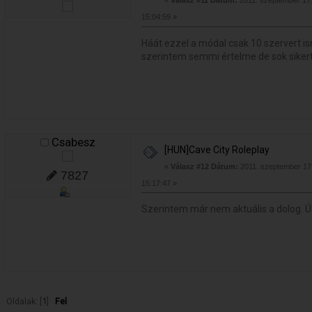
«
Válasz #11 Dátum:
2011. szeptember 17.
15:04:59 »
Háát ezzel a módal csak 10 szervert i
szerintem semmi értelme de sok siker
Csabesz
[HUN]Cave City Roleplay
«
Válasz #12 Dátum:
2011. szeptember 17.
7827
15:17:47 »
Szerintem már nem aktuális a dolog. 
Oldalak: [
1
]
Fel