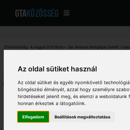
GTA Közösség - A magyar GTA fórum
»
San Andreas Multiplayer (SA-MP / Ope
Archívum
»
[HUN]Cave City Roleplay
Az oldal sütiket használ
Oldalak: [
1
]
Le
Az oldal sütiket és egyéb nyomkövető technológiák
Szerző
Téma: [HUN]Cave City Roleplay 
böngészési élményét, azzal hogy személyre szabot
[LSL]BURAS
[HUN]Cave City Roleplay
hirdetéseket jelenít meg, és elemzi a weboldalunk
«
Dátum:
2011. május 11. - 15:46:16 »
honnan érkeztek a látogatóink.
6
IP hamarosan
Elfogadom
Beállítások megváltoztatása
Sziasztok!
Ismét megnyította kapuit a Cave City R
Ahogy már tudjátok mi található a mod