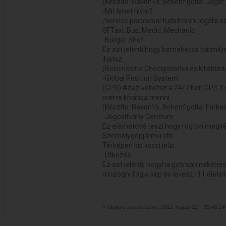
(Készíto: Raven\'s, Bekonfigolta: Jage
-Mit lehet hívni?
/service parancsal tudsz hívni legális s
SFTaxi, Bus, Medic, Mechanic
-Burger Shot
Ez azt jelenti hogy bemehetsz bármil
ihatsz.
(Belemész a Checkpointba és kilistázz
-Global Position System
(GPS) Azaz vehetsz a 24/7 ben GPS-t 
merre kívánsz menni.
(Készíto: Raven\'s, Bekonfigolta: Farka
-Jogosítvány Centrum
Ez elérhetové teszi hogy rögtön megvá
Személygépjármu stb...
Térképen kis kocsi jelzi.
-Ütközés
Ez azt jelenti, hogyha gyorsan nekimé
mozogni fog a kép és levesz -11 életet
«
Utoljára szerkesztve: 2011. május 11. - 15:48:1