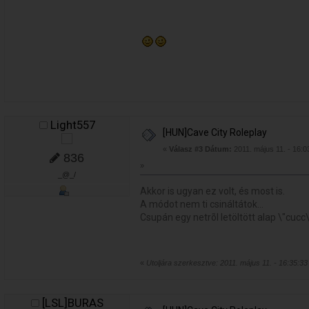
Light557
[HUN]Cave City Roleplay
«
Válasz #3 Dátum:
2011. május 11. - 16:0
836
»
_@_/
Akkor is ugyan ez volt, és most is.
A módot nem ti csináltátok...
Csupán egy netrõl letöltött alap \"cucc\
«
Utoljára szerkesztve: 2011. május 11. - 16:35:33 
[LSL]BURAS