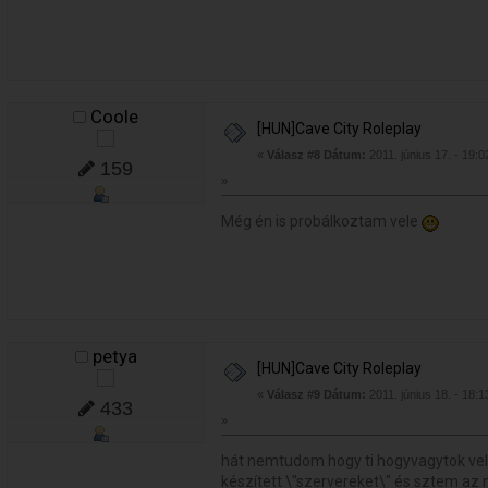
Coole
[HUN]Cave City Roleplay
«
Válasz #8 Dátum:
2011. június 17. - 19:0
159
»
Még én is probálkoztam vele
petya
[HUN]Cave City Roleplay
«
Válasz #9 Dátum:
2011. június 18. - 18:1
433
»
hát nemtudom hogy ti hogyvagytok ve
készített \"szervereket\" és sztem az