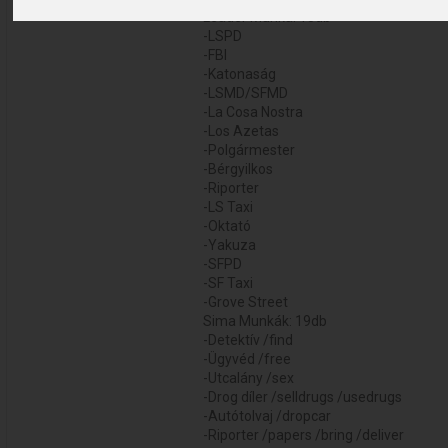
Leader Munka: 15db
-LSPD
-FBI
-Katonaság
-LSMD/SFMD
-La Cosa Nostra
-Los Azetas
-Polgármester
-Bérgyilkos
-Riporter
-LS Taxi
-Oktató
-Yakuza
-SFPD
-SF Taxi
-Grove Street
Sima Munkák: 19db
-Detektív /find
-Ügyvéd /free
-Utcalány /sex
-Drog díler /selldrugs /usedrugs
-Autótolvaj /dropcar
-Riporter /papers /bring /deliver