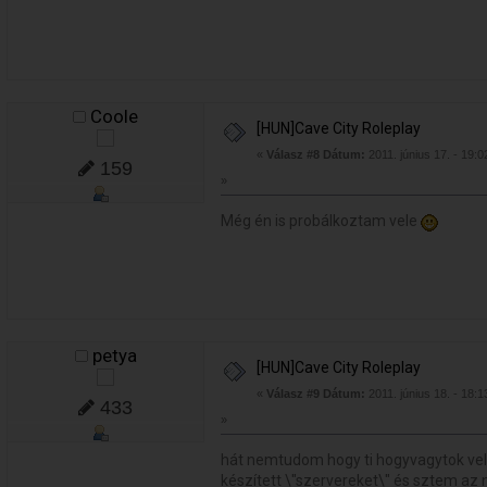
Coole
[HUN]Cave City Roleplay
«
Válasz #8 Dátum:
2011. június 17. - 19:0
159
»
Még én is probálkoztam vele
petya
[HUN]Cave City Roleplay
«
Válasz #9 Dátum:
2011. június 18. - 18:1
433
»
hát nemtudom hogy ti hogyvagytok ve
készített \"szervereket\" és sztem az