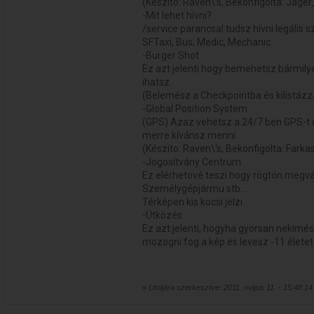
(Készíto: Raven\'s, Bekonfigolta: Jage
-Mit lehet hívni?
/service parancsal tudsz hívni legális s
SFTaxi, Bus, Medic, Mechanic
-Burger Shot
Ez azt jelenti hogy bemehetsz bármil
ihatsz.
(Belemész a Checkpointba és kilistázz
-Global Position System
(GPS) Azaz vehetsz a 24/7 ben GPS-t 
merre kívánsz menni.
(Készíto: Raven\'s, Bekonfigolta: Farka
-Jogosítvány Centrum
Ez elérhetové teszi hogy rögtön megvá
Személygépjármu stb...
Térképen kis kocsi jelzi.
-Ütközés
Ez azt jelenti, hogyha gyorsan nekimé
mozogni fog a kép és levesz -11 életet
«
Utoljára szerkesztve: 2011. május 11. - 15:48:1