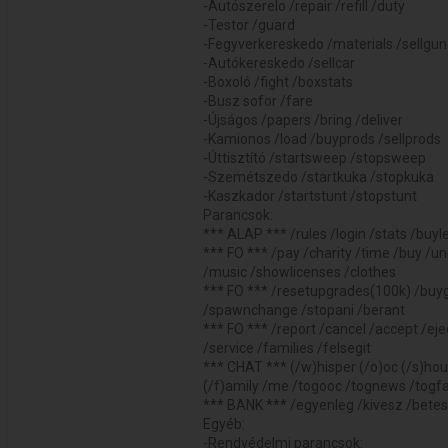
-Autószerelo /repair /refill /duty
-Testor /guard
-Fegyverkereskedo /materials /sellgun
-Autókereskedo /sellcar
-Boxoló /fight /boxstats
-Busz sofor /fare
-Újságos /papers /bring /deliver
-Kamionos /load /buyprods /sellprods
-Úttisztító /startsweep /stopsweep
-Szemétszedo /startkuka /stopkuka
-Kaszkador /startstunt /stopstunt
Parancsok:
*** ALAP *** /rules /login /stats /buy
*** FO *** /pay /charity /time /buy /un
/music /showlicenses /clothes
*** FO *** /resetupgrades(100k) /buygun
/spawnchange /stopani /berant
*** FO *** /report /cancel /accept /eject
/service /families /felsegit
*** CHAT *** (/w)hisper (/o)oc (/s)hout 
(/f)amily /me /togooc /tognews /togf
*** BANK *** /egyenleg /kivesz /betes
Egyéb:
-Rendvédelmi parancsok: