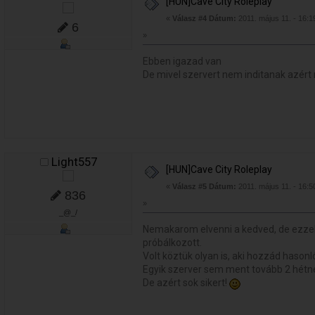
[HUN]Cave City Roleplay
«
Válasz #4 Dátum:
2011. május 11. - 16:1
6
»
Ebben igazad van
De mivel szervert nem inditanak azért
Light557
[HUN]Cave City Roleplay
«
Válasz #5 Dátum:
2011. május 11. - 16:5
836
»
_@_/
Nemakarom elvenni a kedved, de ezze
próbálkozott.
Volt köztük olyan is, aki hozzád hasonl
Egyik szerver sem ment tovább 2 hétné
De azért sok sikert!