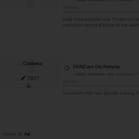
«
Válasz #11 Dátum:
2011. szeptember 17.
15:04:59 »
Háát ezzel a módal csak 10 szervert i
szerintem semmi értelme de sok siker
Csabesz
[HUN]Cave City Roleplay
«
Válasz #12 Dátum:
2011. szeptember 17.
7827
15:17:47 »
Szerintem már nem aktuális a dolog. 
Oldalak: [
1
]
Fel