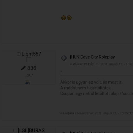
Light557
[HUN]Cave City Roleplay
«
Válasz #3 Dátum:
2011. május 11. - 16:0
836
»
_@_/
Akkor is ugyan ez volt, és most is.
A módot nem ti csináltátok...
Csupán egy netrõl letöltött alap \"cucc\
«
Utoljára szerkesztve: 2011. május 11. - 16:35:33 
[LSL]BURAS