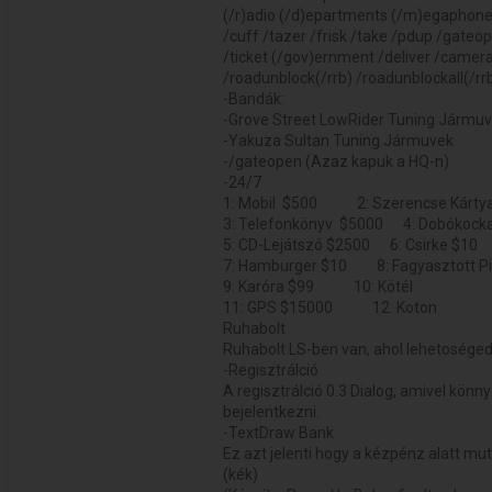
(/r)adio (/d)epartments (/m)egaphone
/cuff /tazer /frisk /take /pdup /gateo
/ticket (/gov)ernment /deliver /camer
/roadunblock(/rrb) /roadunblockall(/rr
-Bandák:
-Grove Street LowRider Tuning Jármu
-Yakuza Sultan Tuning Jármuvek
-/gateopen (Azaz kapuk a HQ-n)
-24/7
1: Mobil $500 2: Szerencse Kárty
3: Telefonkönyv $5000 4: Dobókock
5: CD-Lejátszó $2500 6: Csirke $10
7: Hamburger $10 8: Fagyasztott P
9: Karóra $99 10: Kötél
11: GPS $15000 12: Koton
Ruhabolt
Ruhabolt LS-ben van, ahol lehetoséged 
-Regisztrálció
A regisztrálció 0.3 Dialog, amivel könn
bejelentkezni.
-TextDraw Bank
Ez azt jelenti hogy a kézpénz alatt m
(kék)