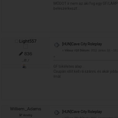
MÓDOT ír nem az aki fog egy GF/LARP
beleszerkeszt....
Light557
[HUN]Cave City Roleplay
«
Válasz #10 Dátum:
2011. június 18. - 18:
836
»
_@_/
GF tökéletes alap...
Csupán idõt kell rá szánni, és akár jobb
írnál.
Williem_Adams
[HUN]Cave City Roleplay
Vendég