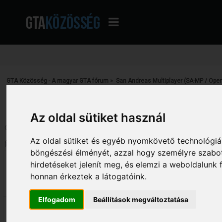
GTA Közösség - A magyar GTA fórum
»
San Andreas Multiplayer (SA-MP / Ope
Archívum
»
[HUN]Cave City Roleplay
Az oldal sütiket használ
Oldalak: [
1
]
Le
Az oldal sütiket és egyéb nyomkövető technológiák
Szerző
Téma: [HUN]Cave City Roleplay 
böngészési élményét, azzal hogy személyre szabot
[LSL]BURAS
[HUN]Cave City Roleplay
hirdetéseket jelenít meg, és elemzi a weboldalunk
«
Dátum:
2011. május 11. - 15:46:16 »
honnan érkeztek a látogatóink.
6
IP hamarosan
Elfogadom
Beállítások megváltoztatása
Sziasztok!
Ismét megnyította kapuit a Cave City R
Ahogy már tudjátok mi található a mod