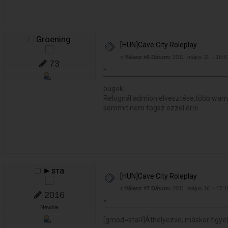
Groening
[HUN]Cave City Roleplay
«
Válasz #6 Dátum:
2011. május 11. - 16:5
73
»
bugok:
Relognál admion elvesztése,több warn
semmit nem fogsz ezzel érni.
►ѕтa
[HUN]Cave City Roleplay
«
Válasz #7 Dátum:
2011. május 16. - 17:1
2016
»
Newbie
[gmod=staR]Áthelyezve, máskor figyel