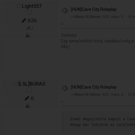
Light557
[HUN]Cave City Roleplay
«
Válasz #1 Dátum:
2011. május 11. - 15:5
836
»
_@_/
Szééép!
Egy sima letöltöt mód, ráadásul még a le
FAIL!
[LSL]BURAS
[HUN]Cave City Roleplay
«
Válasz #2 Dátum:
2011. május 11. - 15:5
6
»
Ismét megnyította kapuit a Cav
Ahogy már tudjátok mi találhat