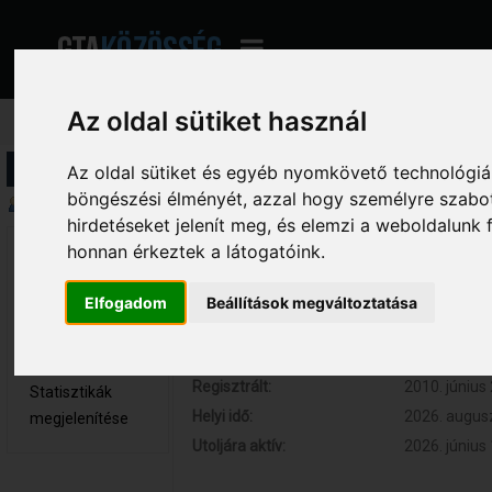
Az oldal sütiket használ
Profil információ
Az oldal sütiket és egyéb nyomkövető technológiák
böngészési élményét, azzal hogy személyre szabot
Összegzés
hirdetéseket jelenít meg, és elemzi a weboldalunk
honnan érkeztek a látogatóink.
petya 
Hozzászólások:
433 (0.074 
Törzstag
Respect:
+30
Elfogadom
Beállítások megváltoztatása
Nem elérhető
Kor:
31
Üzenetek
megjelenítése
Regisztrált:
2010. június 
Statisztikák
Helyi idő:
2026. augusz
megjelenítése
Utoljára aktív:
2026. június 