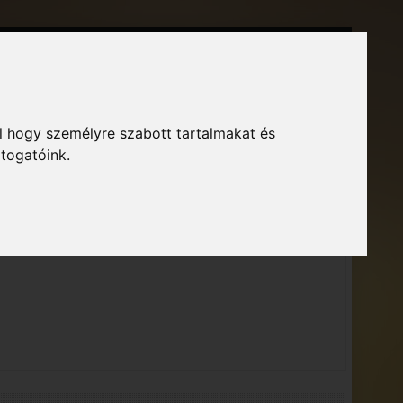
Főoldal
Fórum
Bejelentkezés
Regisztráció
GTA Közösség – Megszokott arculattal.
l hogy személyre szabott tartalmakat és
átogatóink.