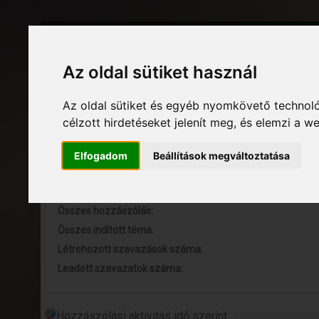
Az oldal sütiket használ
Friss hírek
Az oldal sütiket és egyéb nyomkövető technoló
célzott hirdetéseket jelenít meg, és elemzi a 
Profil információ
Elfogadom
Beállítások megváltoztatása
Általános statisztikák - petya
Összes online eltöltött idő:
Összes hozzászólás:
Összes indított téma:
Létrehozott szavazások száma:
Leadott szavazatok száma:
Hozzászólási aktivitás idő szerint