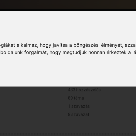
giákat alkalmaz, hogy javítsa a böngészési élményét, azza
Információ
weboldalunk forgalmát, hogy megtudjuk honnan érkeztek a l
55 perc.
433 hozzászólás
89 téma
1 szavazás
8 szavazat