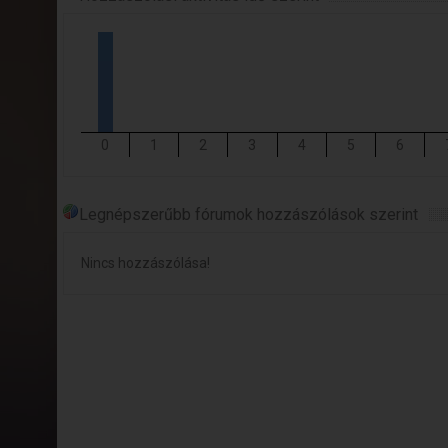
0
1
2
3
4
5
6
Legnépszerűbb fórumok hozzászólások szerint
Nincs hozzászólása!