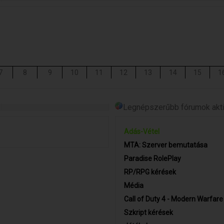
7
8
9
10
11
12
13
14
15
1
Legnépszerűbb fórumok aktiv
Adás-Vétel
MTA: Szerver bemutatása
Paradise RolePlay
RP/RPG kérések
Média
Call of Duty 4 - Modern Warfare
Szkript kérések