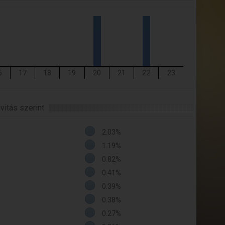
6
17
18
19
20
21
22
23
itás szerint
2.03%
1.19%
0.82%
0.41%
0.39%
0.38%
0.27%