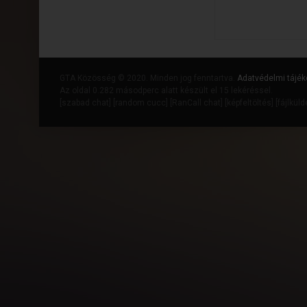
GTA Közösség © 2020. Minden jog fenntartva.
Adatvédelmi tájék
Az oldal 0.282 másodperc alatt készült el 15 lekéréssel.
[
szabad chat
] [
random cucc
] [
RanCall chat
] [
képfeltöltés
] [
fájlkül