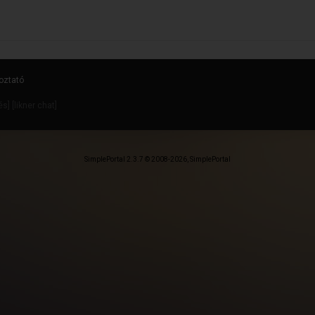
oztató
dés
] [
likner chat
]
SimplePortal 2.3.7 © 2008-2026, SimplePortal