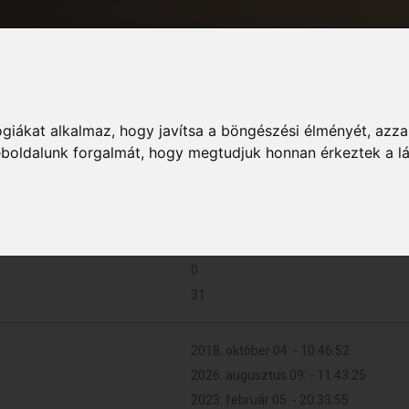
giákat alkalmaz, hogy javítsa a böngészési élményét, azza
Informác
weboldalunk forgalmát, hogy megtudjuk honnan érkeztek a l
2 (0.001 naponta)
0
31
2018. október 04. - 10:46:52
2026. augusztus 09. - 11:43:25
2023. február 05. - 20:33:55