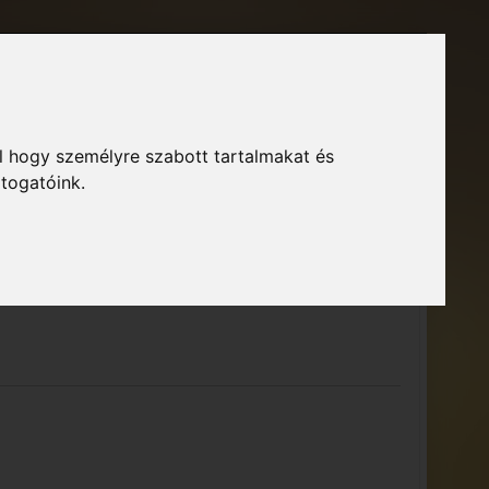
Főoldal
Fórum
Bejelentkezés
Regisztráció
l hogy személyre szabott tartalmakat és
GTA Közösség – Megszokott arculattal.
ió
átogatóink.