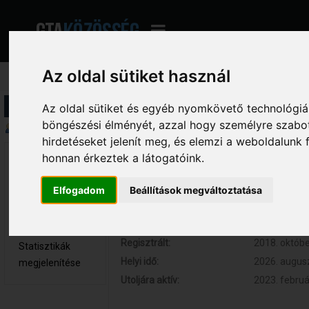
Az oldal sütiket használ
Profil információ
Az oldal sütiket és egyéb nyomkövető technológiák
böngészési élményét, azzal hogy személyre szabot
Összegzés
hirdetéseket jelenít meg, és elemzi a weboldalunk
honnan érkeztek a látogatóink.
H3CT0R 
Hozzászólások:
2 (0.001 nap
Újonc
Respect:
0
Elfogadom
Beállítások megváltoztatása
Nem elérhető
Kor:
31
Üzenetek
megjelenítése
Regisztrált:
2018. októbe
Statisztikák
Helyi idő:
2026. augusz
megjelenítése
Utoljára aktív:
2023. februá