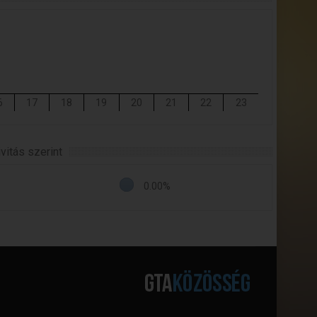
6
17
18
19
20
21
22
23
itás szerint
0.00%