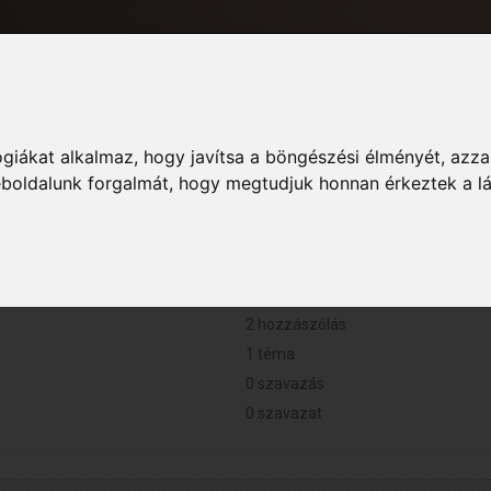
giákat alkalmaz, hogy javítsa a böngészési élményét, azza
Informác
weboldalunk forgalmát, hogy megtudjuk honnan érkeztek a l
0 perc.
2 hozzászólás
1 téma
0 szavazás
0 szavazat