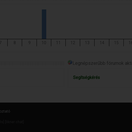
7
8
9
10
11
12
13
14
15
1
Legnépszerűbb fórumok aktiv
Segítségkérés
oztató
dés
] [
likner chat
]