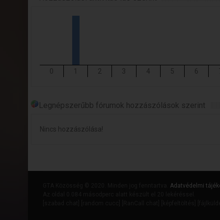
0
1
2
3
4
5
6
Legnépszerűbb fórumok hozzászólások szerint
Nincs hozzászólása!
GTA Közösség © 2020. Minden jog fenntartva.
Adatvédelmi tájék
Az oldal 0.084 másodperc alatt készült el 20 lekéréssel.
[
szabad chat
] [
random cucc
] [
RanCall chat
] [
képfeltöltés
] [
fájlkül