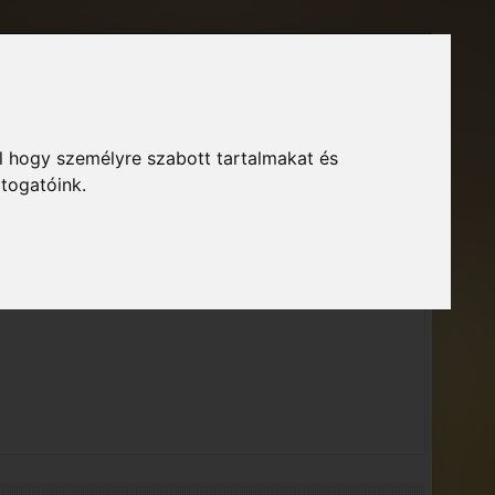
Főoldal
Fórum
Bejelentkezés
Regisztráció
l hogy személyre szabott tartalmakat és
GTA Közösség – Megszokott arculattal.
ió
átogatóink.