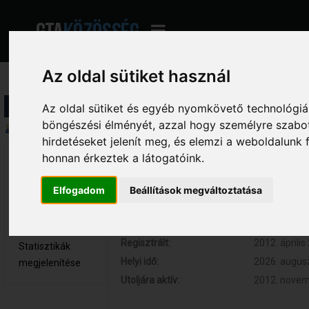
Az oldal sütiket használ
Profil információ
Az oldal sütiket és egyéb nyomkövető technológiák
böngészési élményét, azzal hogy személyre szabot
Összegzés
hirdetéseket jelenít meg, és elemzi a weboldalunk
honnan érkeztek a látogatóink.
Makarov 
Hozzászólások:
12 (0.002 na
Újonc
Respect:
0
Elfogadom
Beállítások megváltoztatása
Nem elérhető
Kor:
29
Üzenetek
megjelenítése
Regisztrált:
2012. április
Statisztikák
Helyi idő:
2026. augusz
megjelenítése
Utoljára aktív:
2012. novemb