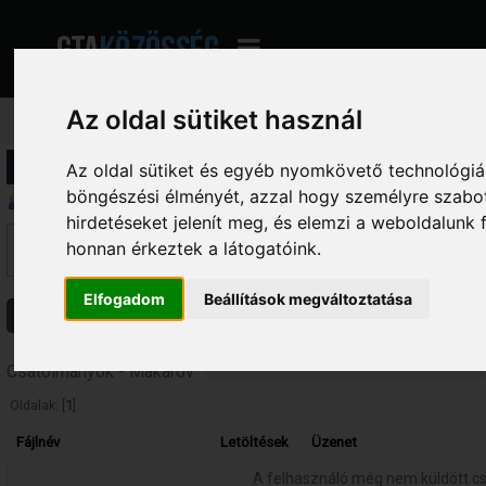
Az oldal sütiket használ
Profil információ
Az oldal sütiket és egyéb nyomkövető technológiák
böngészési élményét, azzal hogy személyre szabot
Üzenetek megjelenítése
hirdetéseket jelenít meg, és elemzi a weboldalunk
Ez a szekció lehetővé teszi a felhasználó által írt összes hozzászólás me
honnan érkeztek a látogatóink.
fórumokba írt hozzászólásokat látod, amelyekhez hozzáférésed van.
Elfogadom
Beállítások megváltoztatása
Üzenetek
Témák
Csatolmányok
Csatolmányok - Makarov
Oldalak: [
1
]
Fájlnév
Letöltések
Üzenet
A felhasználó még nem küldött c