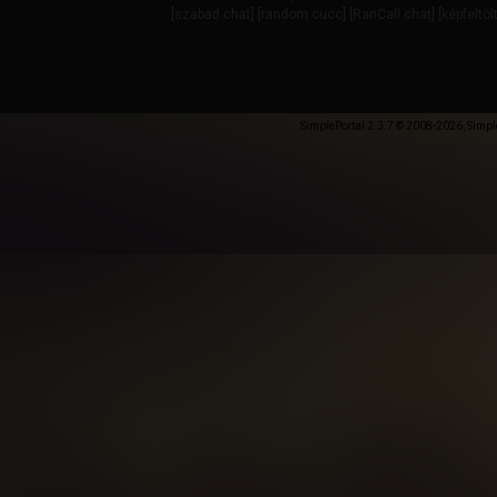
[
szabad chat
] [
random cucc
] [
RanCall chat
] [
képfeltöl
SimplePortal 2.3.7 © 2008-2026, Simpl