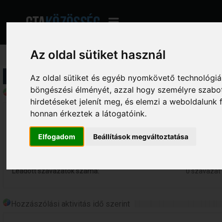
Az oldal sütiket használ
Profil információ
Az oldal sütiket és egyéb nyomkövető technológiák
böngészési élményét, azzal hogy személyre szabot
Általános statisztikák - stamp
hirdetéseket jelenít meg, és elemzi a weboldalunk
honnan érkeztek a látogatóink.
Összes online eltöltött idő:
0 perc.
Összes hozzászólás:
17 hozzász
Elfogadom
Beállítások megváltoztatása
Összes indított téma:
10 téma
Létrehozott szavazások száma:
0 szavazás
Leadott szavazatok száma:
0 szavazat
Hozzászólási aktivitás idő szerint