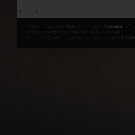
Oldalak: [
1
]
GTA Közösség © 2020. Minden jog fenntartva.
Adatvédelmi tájék
Az oldal 0.085 másodperc alatt készült el 17 lekéréssel.
[
szabad chat
] [
random cucc
] [
RanCall chat
] [
képfeltöltés
] [
fájlkül