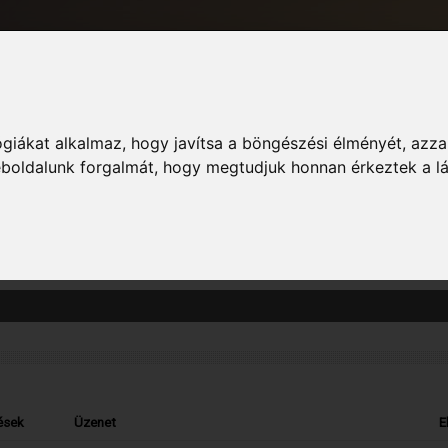
giákat alkalmaz, hogy javítsa a böngészési élményét, azza
Informác
weboldalunk forgalmát, hogy megtudjuk honnan érkeztek a l
zászólás megtekintését. Vedd figyelembe, hogy csak azokba a fórumokba írt ho
ések
Üzenet
E