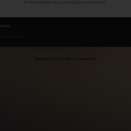
A felhasználó még nem küldött csatolmányt.
oztató
dés
] [
likner chat
]
SimplePortal 2.3.7 © 2008-2026, SimplePortal