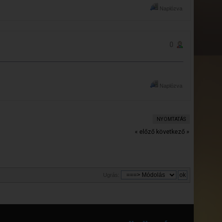
Naplózva
0
Naplózva
NYOMTATÁS
« előző
következő »
Ugrás: