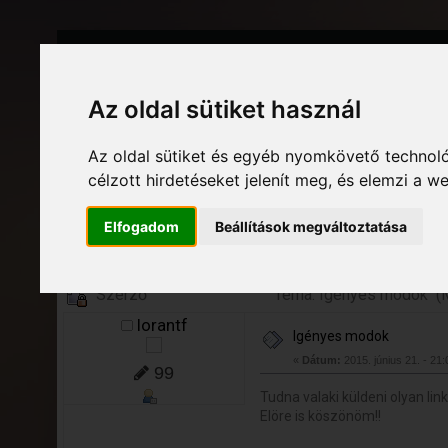
Az oldal sütiket használ
Friss hírek
Az oldal sütiket és egyéb nyomkövető technoló
célzott hirdetéseket jelenít meg, és elemzi a 
GTA Közösség - A magyar GTA fórum
»
Hatalmas Archívum
»
Továb
Elfogadom
Beállítások megváltoztatása
Oldalak: [
1
]
Le
Szerző
Téma: Igényes modok (M
lorantf
Igényes modok
«
Dátum:
2015. június 21. - 21:
99
Tudna valaki küldeni olyan l
Elöre is köszönöm!!