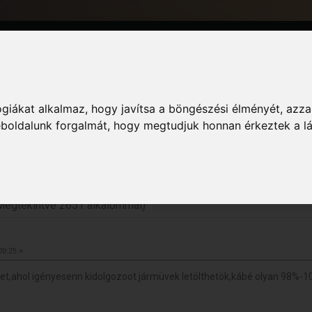
Információ
giákat alkalmaz, hogy javítsa a böngészési élményét, azza
weboldalunk forgalmát, hogy megtudjuk honnan érkeztek a l
bi GTA szériák
»
Módolás
»
Igényes modok
egtekintve 2651 alkalommal)
09:25 »
inket,ahol igényesenn kidolgozoot jármüvek letölthetök,kábé olyan 98%