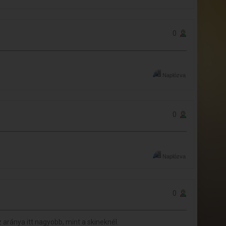
0
Naplózva
0
Naplózva
0
 aránya itt nagyobb, mint a skineknél.