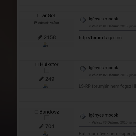
anGeL
Igényes modok
Adminisztrátor
«
Válasz #1 Dátum:
2015. júniu
2158
http://forum.ls-rp.com
Hulkster
Igényes modok
«
Válasz #2 Dátum:
2015. júniu
249
LS-RP fórumján nem fogsz HD 
Bandosz
Igényes modok
«
Válasz #3 Dátum:
2015. júniu
704
Hát, a járművek nem éppen, le