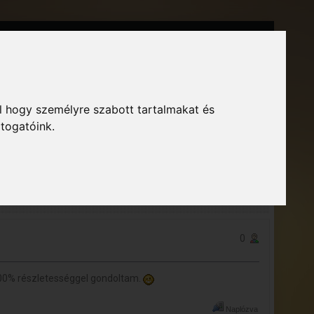
Főoldal
Fórum
Bejelentkezés
Regisztráció
GTA Közösség – Megszokott arculattal.
l hogy személyre szabott tartalmakat és
átogatóink.
« előző
következő »
NYOMTATÁS
0
-100% részletességgel gondoltam.
Naplózva