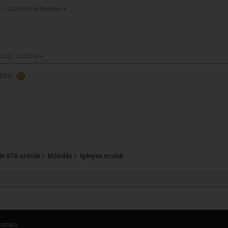
1. - 23:24:44 írta Bandosz
»
s 21. - 23:23:14 »
rátom.
bi GTA szériák
»
Módolás
»
Igényes modok
oztató