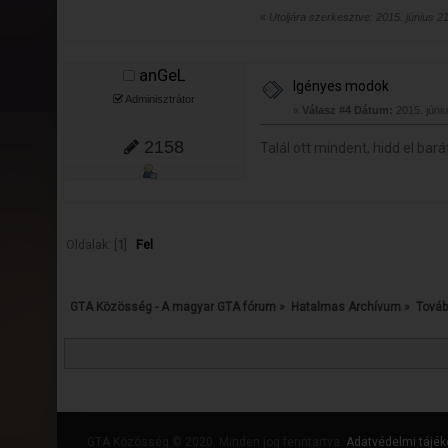
«
Utoljára szerkesztve: 2015. június 2
anGeL
Igényes modok
Adminisztrátor
«
Válasz #4 Dátum:
2015. júniu
2158
Talál ott mindent, hidd el ba
Oldalak: [
1
]
Fel
GTA Közösség - A magyar GTA fórum
»
Hatalmas Archívum
»
Továb
GTA Közösség © 2020. Minden jog fenntartva.
Adatvédelmi tájék