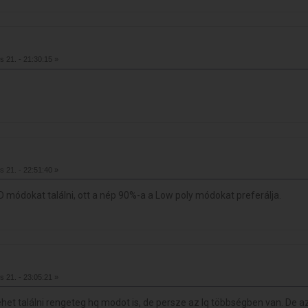
s 21. - 21:30:15 »
s 21. - 22:51:40 »
módokat találni, ott a nép 90%-a a Low poly módokat preferálja.
s 21. - 23:05:21 »
het találni rengeteg hq modot is, de persze az lq többségben van. De az