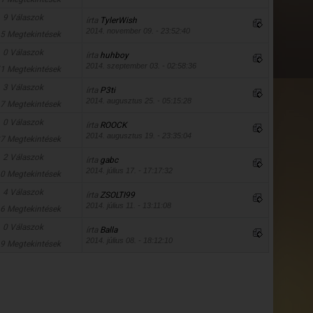
9 Válaszok
írta
TylerWish
2014. november 09. - 23:52:40
5 Megtekintések
0 Válaszok
írta
huhboy
2014. szeptember 03. - 02:58:36
1 Megtekintések
3 Válaszok
írta
P3ti
2014. augusztus 25. - 05:15:28
7 Megtekintések
0 Válaszok
írta
ROOCK
2014. augusztus 19. - 23:35:04
7 Megtekintések
2 Válaszok
írta
gabc
2014. július 17. - 17:17:32
0 Megtekintések
4 Válaszok
írta
ZSOLTI99
2014. július 11. - 13:11:08
6 Megtekintések
0 Válaszok
írta
Balla
2014. július 08. - 18:12:10
9 Megtekintések