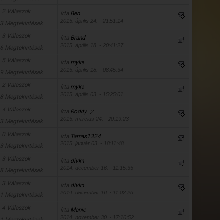
2 Válaszok
írta
Ben
2015. április 24. - 21:51:14
3 Megtekintések
3 Válaszok
írta
Brand
2015. április 18. - 20:41:27
6 Megtekintések
5 Válaszok
írta
myke
2015. április 18. - 08:45:34
9 Megtekintések
2 Válaszok
írta
myke
2015. április 03. - 15:25:01
8 Megtekintések
4 Válaszok
írta
Roddy ツ
2015. március 24. - 20:19:23
3 Megtekintések
0 Válaszok
írta
Tamas1324
2015. január 03. - 18:11:48
3 Megtekintések
3 Válaszok
írta
divkn
2014. december 16. - 11:15:35
8 Megtekintések
3 Válaszok
írta
divkn
2014. december 16. - 11:02:28
1 Megtekintések
4 Válaszok
írta
Manic
2014. november 30. - 17:10:52
1 Megtekintések