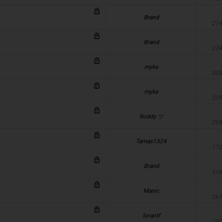
Brand
214
Brand
224
myke
305
myke
228
Roddy ツ
295
Tamas1324
172
Brand
316
Manic
261
lorantf
252