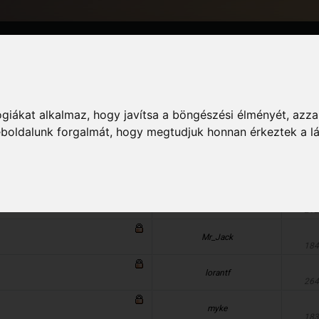
Információ
giákat alkalmaz, hogy javítsa a böngészési élményét, azza
weboldalunk forgalmát, hogy megtudjuk honnan érkeztek a l
Indította
Válasz
Mr_Jack
212
Mr_Jack
184
lorantf
264
myke
183