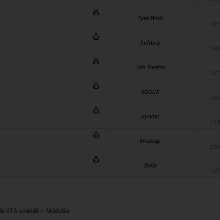
TylerWish
301
huhboy
185
Jim Toretto
241
ROOCK
163
nyomo
216
kriszrap
256
Balla
181
bi GTA szériák
»
Módolás