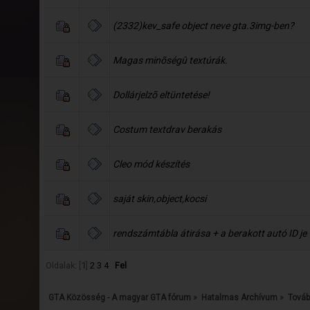
(2332)kev_safe object neve gta.3img-ben?
Magas minõségû textúrák.
Dollárjelzõ eltüntetése!
Costum textdrav berakás
Cleo mód készítés
saját skin,object,kocsi
rendszámtábla átirása + a berakott autó ID je
Oldalak: [
1
]
2
3
4
Fel
GTA Közösség - A magyar GTA fórum
»
Hatalmas Archívum
»
Továb