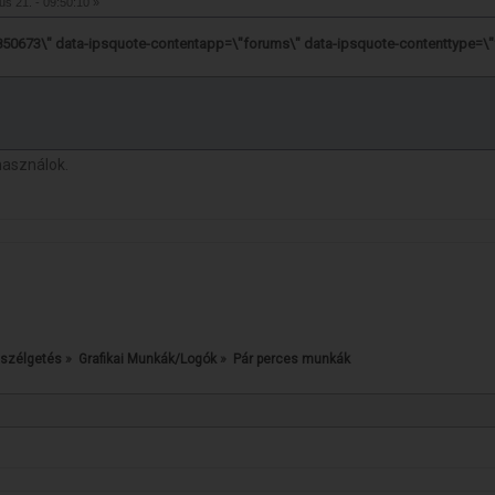
ius 21. - 09:50:10 »
42850673\" data-ipsquote-contentapp=\"forums\" data-ipsquote-contenttype=\
használok.
szélgetés
»
Grafikai Munkák/Logók
»
Pár perces munkák