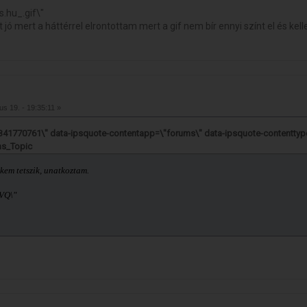
jó mert a háttérrel elrontottam mert a gif nem bír ennyi színt el és kel
ius 19. - 19:35:11 »
=1341770761\" data-ipsquote-contentapp=\"forums\" data-ipsquote-contenttyp
ms_Topic
kem tetszik, unatkoztam.