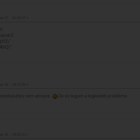
ius 17. - 21:37:47 »
ól
nazok:D
ius 19. - 19:15:35 »
a szerkesztés nem annyira.
De ez legyen a legkisebb probléma.
ius 19. - 19:20:11 »