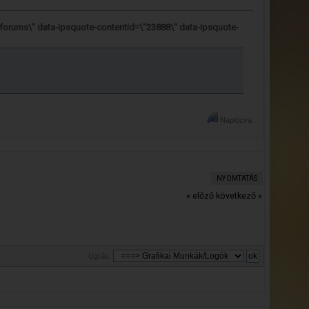
"forums\" data-ipsquote-contentid=\"23888\" data-ipsquote-
Naplózva
NYOMTATÁS
« előző
következő »
Ugrás: