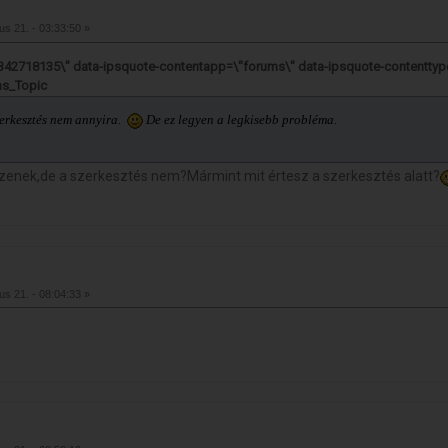
ius 21. - 03:33:50 »
=1342718135\" data-ipsquote-contentapp=\"forums\" data-ipsquote-contenttyp
ms_Topic
szerkesztés nem annyira.
De ez legyen a legkisebb probléma.
szenek,de a szerkesztés nem?Mármint mit értesz a szerkesztés alatt?
ius 21. - 08:04:33 »