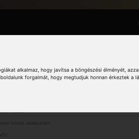
GTA Közö
Információ
szélgetés
»
Grafikai Munkák/Logók
»
Pár perces munkák
giákat alkalmaz, hogy javítsa a böngészési élményét, azza
weboldalunk forgalmát, hogy megtudjuk honnan érkeztek a l
k (Megtekintve 144219 alkalommal)
us 08. - 20:06:01 »
ekem tetszik, unatkoztam.