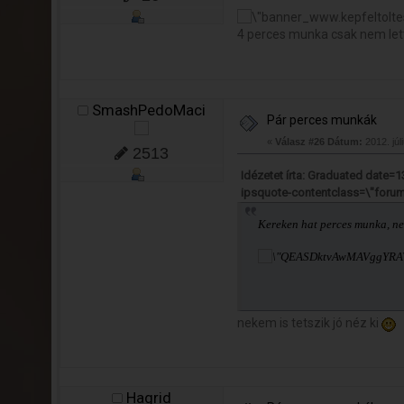
4 perces munka csak nem lett 
SmashPedoMaci
Pár perces munkák
«
Válasz #26 Dátum:
2012. júl
2513
Idézetet írta: Graduated date
ipsquote-contentclass=\"foru
Kereken hat perces munka, ne
nekem is tetszik jó néz ki
Hagrid