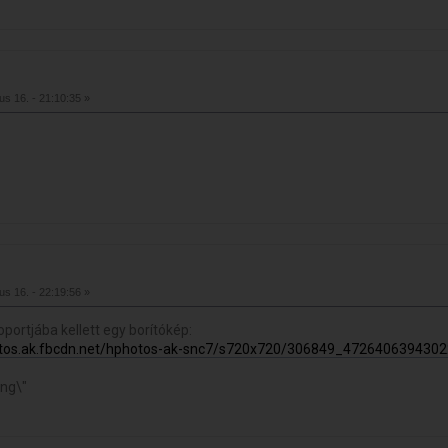
ius 16. - 21:10:35 »
ius 16. - 22:19:56 »
ortjába kellett egy borítókép:
hotos.ak.fbcdn.net/hphotos-ak-snc7/s720x720/306849_472640639430