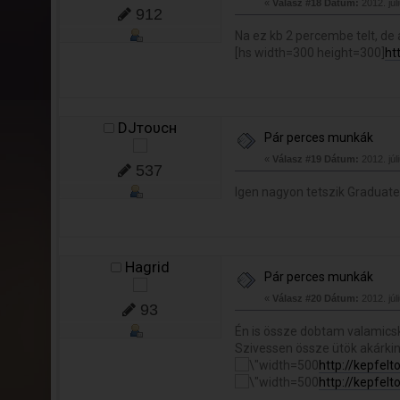
«
Válasz #18 Dátum:
2012. júl
912
Na ez kb 2 percembe telt, de
[hs width=300 height=300]
ht
DJтoυcн
Pár perces munkák
«
Válasz #19 Dátum:
2012. júl
537
Igen nagyon tetszik Graduate
Hagrid
Pár perces munkák
«
Válasz #20 Dátum:
2012. júl
93
Én is össze dobtam valamic
Szivessen össze ütök akárkin
http://kepfel
http://kepfel