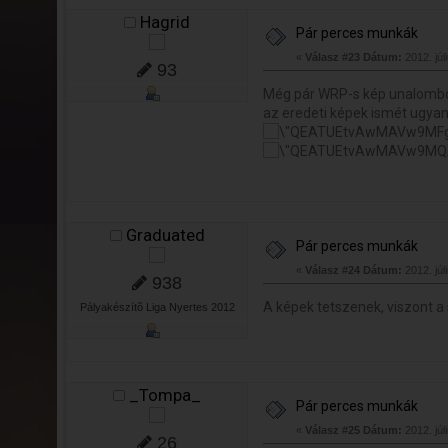
Hagrid
Pár perces munkák
«
Válasz #23 Dátum:
2012. júl
93
Még pár WRP-s kép unalomb
az eredeti képek ismét ugya
Graduated
Pár perces munkák
«
Válasz #24 Dátum:
2012. júl
938
A képek tetszenek, viszont 
Pályakészítõ Liga Nyertes 2012
_Tompa_
Pár perces munkák
«
Válasz #25 Dátum:
2012. júl
26