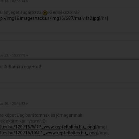
ius 13. - 02:56:14 »
 a lényeget sugározza
Ki emlékszik rá?
tp://img16.imageshack.us/img16/687/malvlfs2.jpg
[/hs]
ius 13. - 13:22:09 »
d! Adtam rá egy +-ot!
ius 16. - 20:48:52 »
ske képet Uag barátomnak és jómagamnak
ek akármikor ilyesmit:D
toltes.hu/120716/WRP_www.kepfeltoltes.hu_.png
[/img]
toltes.hu/120716/UAG1_www.kepfeltoltes.hu_.png
[/img]