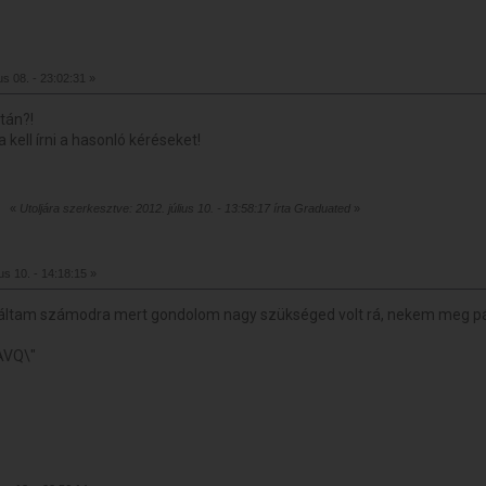
us 08. - 23:02:31 »
tán?!
kell írni a hasonló kéréseket!
«
Utoljára szerkesztve: 2012. július 10. - 13:58:17 írta Graduated
»
us 10. - 14:18:15 »
ltam számodra mert gondolom nagy szükséged volt rá, nekem meg pá