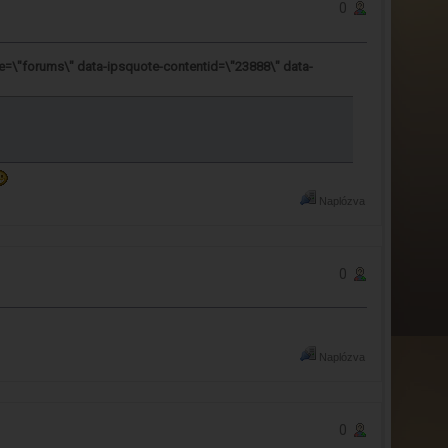
0
e=\"forums\" data-ipsquote-contentid=\"23888\" data-
Naplózva
0
Naplózva
0