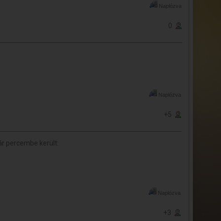
Naplózva
0
Naplózva
+5
r percembe került:
Naplózva
+3