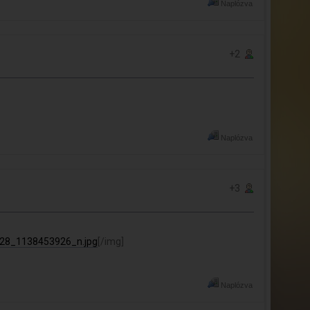
Naplózva
+2
Naplózva
+3
228_1138453926_n.jpg
[/img]
Naplózva