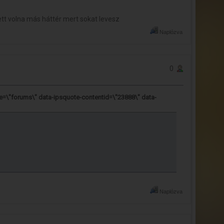
lett volna más háttér mert sokat levesz
Naplózva
0
e=\"forums\" data-ipsquote-contentid=\"23888\" data-
Naplózva