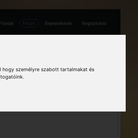
Főoldal
Fórum
Bejelentkezés
Regisztráció
sség – Megszokott arculattal.
l hogy személyre szabott tartalmakat és
« előző
következő »
átogatóink.
NYOMTATÁS
+3