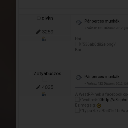
divkn
Pár perces munkák
«
Válasz #21 Dátum:
2012. júl
3259
Hai.
Bai.
Zotyabuszos
Pár perces munkák
«
Válasz #22 Dátum:
2012. júl
4025
A WestRP-nek a facebook csop
http://a3.sp
Ez meg sig: