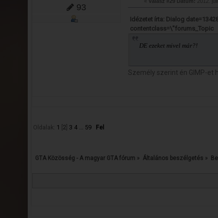
«
Válasz #29 Dátum:
2012. júl
93
Idézetet írta: Dialog date=13
contentclass=\"forums_Topic
DE ezeket mivel már?!
Személy szerint én GIMP-et 
Oldalak:
1
[
2
]
3
4
...
59
Fel
GTA Közösség - A magyar GTA fórum
»
Általános beszélgetés
»
Be