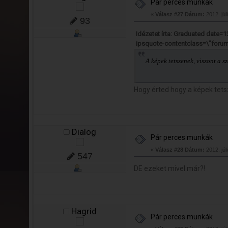
Pár perces munkák
«
Válasz #27 Dátum:
2012. júl
93
Idézetet írta: Graduated date
ipsquote-contentclass=\"foru
A képek tetszenek, viszont a 
Hogy érted hogy a képek tet
Dialog
Pár perces munkák
«
Válasz #28 Dátum:
2012. júl
547
DE ezeket mivel már?!
Hagrid
Pár perces munkák