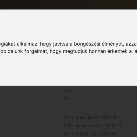
giákat alkalmaz, hogy javítsa a böngészési élményét, azza
Informác
weboldalunk forgalmát, hogy megtudjuk honnan érkeztek a l
93 (0.018 naponta)
+10
29
2012. március 28. - 15:32:48
2026. augusztus 07. - 16:32:16
2015. február 24. - 00:07:52