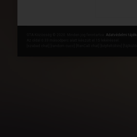
GTA Közösség © 2020. Minden jog fenntartva.
Adatvédelmi tájék
Az oldal 0.33 másodperc alatt készült el 15 lekéréssel.
[
szabad chat
] [
random cucc
] [
RanCall chat
] [
képfeltöltés
] [
fájlkül