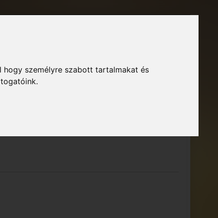
Főoldal
Fórum
Bejelentkezés
Regisztráció
l hogy személyre szabott tartalmakat és
GTA Közösség – Megszokott arculattal.
ió
átogatóink.