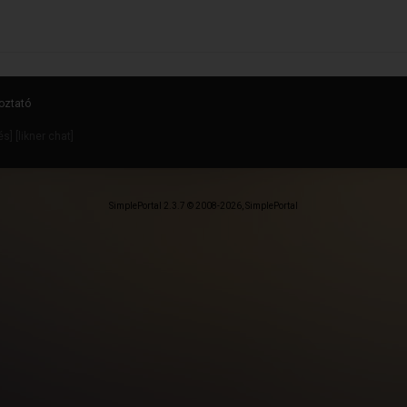
oztató
dés
] [
likner chat
]
SimplePortal 2.3.7 © 2008-2026, SimplePortal