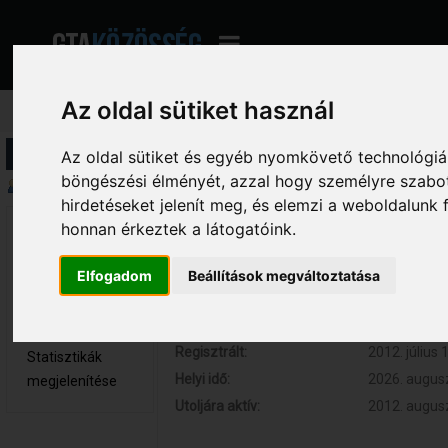
Az oldal sütiket használ
Profil információ
Az oldal sütiket és egyéb nyomkövető technológiák
böngészési élményét, azzal hogy személyre szabot
Összegzés
hirdetéseket jelenít meg, és elemzi a weboldalunk
honnan érkeztek a látogatóink.
_Tompa_ 
Hozzászólások:
26 (0.005 na
Újonc
Respect:
+2
Elfogadom
Beállítások megváltoztatása
Nem elérhető
Kor:
29
Üzenetek
megjelenítése
Regisztrált:
2012. július 
Statisztikák
Helyi idő:
2026. augusz
megjelenítése
Utoljára aktív:
2012. augusz