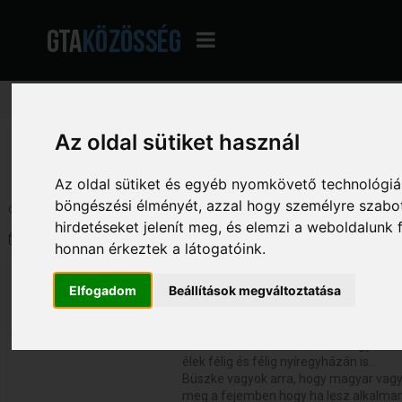
Az oldal sütiket használ
GTA Közösség - A magyar GTA fórum
»
Hatalmas Archívum
»
Fórum Archívu
Az oldal sütiket és egyéb nyomkövető technológiák
böngészési élményét, azzal hogy személyre szabot
Oldalak: [
1
]
Le
hirdetéseket jelenít meg, és elemzi a weboldalunk
Szerző
Téma: Ricsmix bemutatkozása (M
honnan érkeztek a látogatóink.
Ricsmix
Ricsmix bemutatkozása
Elfogadom
Beállítások megváltoztatása
«
Dátum:
2012. augusztus 14. - 01:32:03 »
313
Sziasztok!
A nevem Richárd, és 16éves vagyok.Feh
élek félig és félig nyíregyházán is...
Büszke vagyok arra, hogy magyar vag
meg a fejemben hogy ha lesz alkalmam