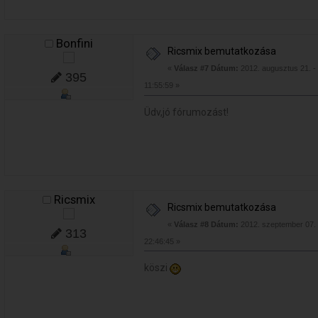
Bonfini
Ricsmix bemutatkozása
«
Válasz #7 Dátum:
2012. augusztus 21. -
395
11:55:59 »
Üdv,jó fórumozást!
Ricsmix
Ricsmix bemutatkozása
«
Válasz #8 Dátum:
2012. szeptember 07. 
313
22:46:45 »
köszi