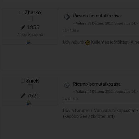
Zharko
Ricsmix bemutatkozása
«
Válasz #3 Dátum:
2012. augusztus 14. -
1955
13:42:39 »
Future House <3
Üdv nálunk
Kellemes idõtöltést! A 
SnicK
Ricsmix bemutatkozása
«
Válasz #4 Dátum:
2012. augusztus 14. -
7521
14:46:11 »
Üdv a fórumon. Van valami kapcsolat k
(késõbb See szkripter lett)