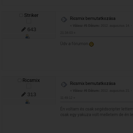
Striker
Ricsmix bemutatkozása
«
Válasz #5 Dátum:
2012. augusztus 14. -
643
21:34:03 »
Üdv a fórumon
Ricsmix
Ricsmix bemutatkozása
«
Válasz #6 Dátum:
2012. augusztus 21. -
313
11:49:12 »
Én voltam és csak segédscripter lett
csak egy yakuza volt melletem de én le