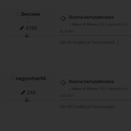
Benceee
Ricsmix bemutatkozása
«
Válasz #1 Dátum:
2012. augusztus 14. -
4785
10:18:39 »
Üdv itt, további jó fórumozást! : )
nagyzoltan94
Ricsmix bemutatkozása
«
Válasz #2 Dátum:
2012. augusztus 14. -
248
10:52:47 »
Üdv itt!További jó Fórumozást!