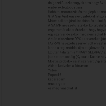
dolgozni!Büszke vagyok arra hogy Szab
emberek legtöbbet inni
Hobbim: motorozás,és meglepõ de most
GTA San Andreas nevû játékkal játszv
Mátészalkára járok iskolába és itt kollé
A SA:MP nevezetû játékkel körülbelü
engem már akkor érdekelt, hogy hogyan
egy szerver de akkor még nem sokat fo
Aztán elkezdtem RPG szervereken játsz
FAYRPG nevezetû szerver volt én ezt n
lenne a régi móddal újra ott játszanék..
Ez után találtam a \"NAGY SEERPG\" sz
játszottam sokáig (Kyosuke Kashin név
Most is próbálok saját szervert \"gyárt
Akiket kedvelek a fórumon:
Ystee
Popec16
kadaradam
music.ryder
és még másokat is!