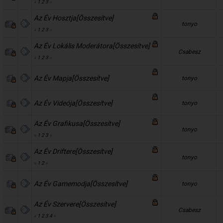
«
1
2
3
»
Az Év Hosztja[Összesítve]
tonyo
«
1
2
3
»
Az Év Lokális Moderátora[Összesítve]
Csabesz
«
1
2
3
»
Az Év Mapja[Összesítve]
tonyo
Az Év Videója[Összesítve]
tonyo
Az Év Grafikusa[Összesítve]
tonyo
«
1
2
3
»
Az Év Driftere[Összesítve]
tonyo
«
1
2
»
Az Év Gamemodja[Összesítve]
tonyo
Az Év Szervere[Összesítve]
Csabesz
«
1
2
3
4
»