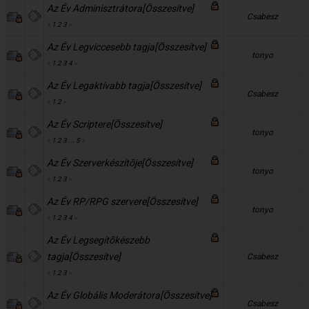
Az Év Adminisztrátora[Összesítve]
Csabesz
«
1
2
3
»
Az Év Legviccesebb tagja[Összesítve]
tonyo
«
1
2
3
4
»
Az Év Legaktívabb tagja[Összesítve]
Csabesz
«
1
2
»
Az Év Scriptere[Összesítve]
tonyo
«
1
2
3
...
5
»
Az Év Szerverkészítõje[Összesítve]
tonyo
«
1
2
3
»
Az Év RP/RPG szervere[Összesítve]
tonyo
«
1
2
3
4
»
Az Év Legsegítõkészebb
tagja[Összesítve]
Csabesz
«
1
2
3
»
Az Év Globális Moderátora[Összesítve]
Csabesz