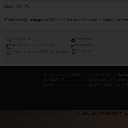
Oldalak: [
1
]
2
Fel
GTA Közösség - A magyar GTA fórum
»
Hatalmas Archívum
»
Best Of - archí
Normál téma
Lezárt téma
Kiemelt téma
Aktív téma (Több, mint 15 válasz)
Szavazás
Nagyon aktív téma (Több, mint 25 válasz)
GTA Közösség © 2020. Minden jog fenntartva.
Adatv
Az oldal 0.082 másodperc alatt készült el 37 lekérés
[
szabad chat
] [
random cucc
] [
RanCall chat
] [
képfeltöl
SimplePortal 2.3.7 © 2008-2026, Simpl