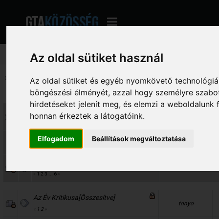
Az oldal sütiket használ
Oldalak: [
1
]
2
Le
Az oldal sütiket és egyéb nyomkövető technológiák
böngészési élményét, azzal hogy személyre szabot
Téma
Indította
V
hirdetéseket jelenít meg, és elemzi a weboldalunk
Eredményhirdetés
honnan érkeztek a látogatóink.
Benceee
«
1
2
3
4
»
Elfogadom
Beállítások megváltoztatása
Információk
Csabesz
Téma javaslatok
Csabesz
«
1
2
3
...
6
»
Az Év Kritikusa[Összesítve]
tonyo
«
1
2
»