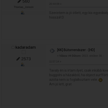
560
20:44:09 »
Thomas_Jonson
Szerintem is jó ötlett, egy kis egyedis
hosszá!:D
kadaradam
[KK] Bútorrendszer - [HD]
«
Válasz #4 Dátum:
2013. október 30. -
2573
11:57:14 »
Tavaly én is írtam ilyet, csak inkább k
buggolni a házakból, ha object surffört
azóta nem is foglalkoztam vele.
Am jó lett, grat.