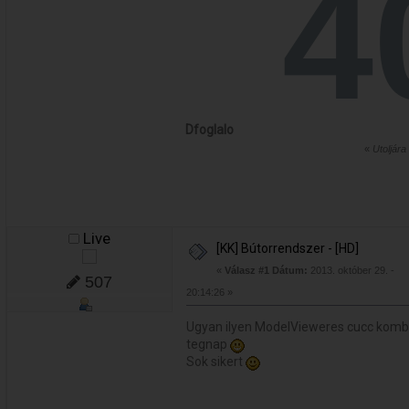
Dfoglalo
«
Utoljára
Live
[KK] Bútorrendszer - [HD]
«
Válasz #1 Dátum:
2013. október 29. -
507
20:14:26 »
Ugyan ilyen ModelVieweres cucc kombó
tegnap
Sok sikert