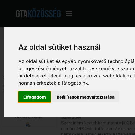
Az oldal sütiket használ
GTA Közösség - A magyar GTA fórum
»
Hatalmas Archívum
»
Beszélgetés ar
Szervert bemutató anyagok
»
[KK] Bútorrendszer - [HD]
Az oldal sütiket és egyéb nyomkövető technológiák
böngészési élményét, azzal hogy személyre szabot
hirdetéseket jelenít meg, és elemzi a weboldalunk
Oldalak: [
1
]
Le
honnan érkeztek a látogatóink.
Szerző
Téma: [KK] Bútorrendszer - [HD]
Dfoglalo
Elfogadom
Beállítások megváltoztatása
[KK] Bútorrendszer - [HD]
«
Dátum:
2013. október 29. - 20:06:18 »
4069
Sziasztok!
Globális Moderátor
Szeretném Nektek bemutatni a [KK] Bú
combos PPC Edit fut lassan 2 éve, azo
nemsokára új mód érkezik a szerverre