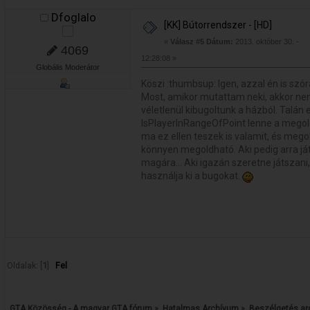
Dfoglalo
[KK] Bútorrendszer - [HD]
«
Válasz #5 Dátum:
2013. október 30. -
4069
12:28:08 »
Globális Moderátor
Köszi :thumbsup: Igen, azzal én is s
Most, amikor mutattam neki, akkor nem
véletlenül kibugoltunk a házból. Talán
IsPlayerInRangeOfPoint lenne a megoldá
ma ez ellen teszek is valamit, és meg
könnyen megoldható. Aki pedig arra ját
magára... Aki igazán szeretne játszani
használja ki a bugokat.
Oldalak: [
1
]
Fel
GTA Közösség - A magyar GTA fórum
»
Hatalmas Archívum
»
Beszélgetés a