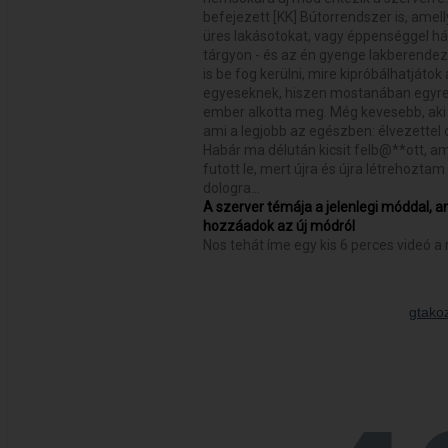
befejezett [KK] Bútorrendszer is, amel
üres lakásotokat, vagy éppenséggel h
tárgyon - és az én gyenge lakberendez
is be fog kerülni, mire kipróbálhatjáto
egyeseknek, hiszen mostanában egyre 
ember alkotta meg. Még kevesebb, aki p
ami a legjobb az egészben: élvezettel
Habár ma délután kicsit felb@**ott, am
futott le, mert újra és újra létrehozta
dologra...
A szerver témája a jelenlegi móddal, 
hozzáadok az új módról
Nos tehát íme egy kis 6 perces videó a 