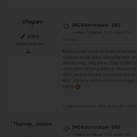
Dfoglalo
[KK] Bútorrendszer - [HD]
«
Válasz #2 Dátum:
2013. október 29. -
4069
20:16:24 »
Globális Moderátor
Mostanában sokan próbálkoznak ezze
módomra már akkor elkészítettem, am
alkotta meg, még anno. Csak az RPG be
mert nem volt elég idõm rá. Viszont 
idõm, amivel elõször fel szeretném le
RPG... Ezzel a háttérrel viszont elégg
egész
«
Utoljára szerkesztve: 2013. október 29. - 20:18:5
Thomas_Jonson
[KK] Bútorrendszer - [HD]
«
Válasz #3 Dátum:
2013. október 29. -