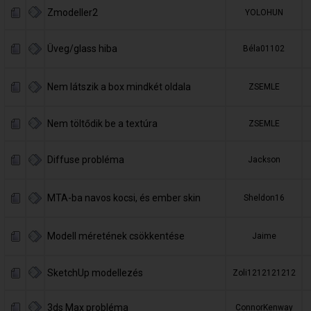
Zmodeller2
YOLOHUN
Üveg/glass hiba
Béla01102
Nem látszik a box mindkét oldala
ZSEMLE
Nem töltődik be a textúra
ZSEMLE
Diffuse probléma
Jackson
MTA-ba navos kocsi, és ember skin
Sheldon16
Modell méretének csökkentése
Jaime
SketchUp modellezés
Zoli1212121212
3ds Max probléma
ConnorKenway