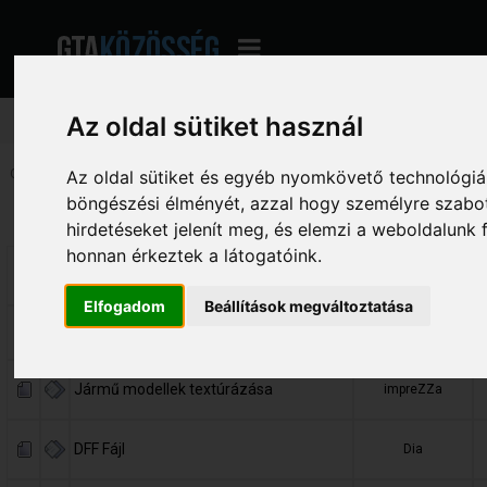
Az oldal sütiket használ
Oldalak: [
1
]
2
3
Le
Az oldal sütiket és egyéb nyomkövető technológiák
böngészési élményét, azzal hogy személyre szabot
Téma
Indította
V
hirdetéseket jelenít meg, és elemzi a weboldalunk
honnan érkeztek a látogatóink.
Crash
donking11
Elfogadom
Beállítások megváltoztatása
Fény
PSoma
Jármű modellek textúrázása
impreZZa
DFF Fájl
Dia