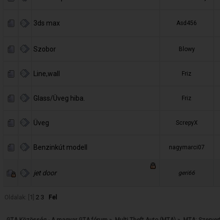
3ds max
Asd456
Szobor
Blowy
Line,wall
Friz
Glass/Üveg hiba.
Friz
Üveg
ScrepyX
Benzinkút modell
nagymarci07
jet door
geri66
Oldalak: [
1
]
2
3
Fel