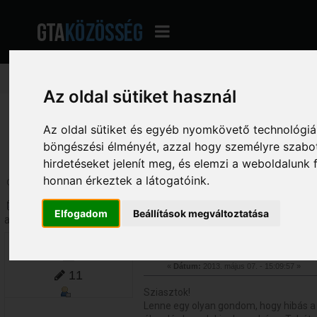
Az oldal sütiket használ
GTA Közösség - A magyar GTA fórum
»
San Andreas Multiplayer (SA-MP / Ope
Az oldal sütiket és egyéb nyomkövető technológiák
Szkript kérések
»
RP/RPG kérések
»
Defensive RPG mod házban spawn
böngészési élményét, azzal hogy személyre szabot
hirdetéseket jelenít meg, és elemzi a weboldalunk
honnan érkeztek a látogatóink.
Oldalak: [
1
]
Le
Szerző
Téma: Defensive RPG mod házba
Elfogadom
Beállítások megváltoztatása
alkalommal)
adam127
Defensive RPG mod házban spa
«
Dátum:
2013. május 07. - 15:09:57 »
11
Sziasztok!
Lenne egy olyan gondom, hogy hibás 