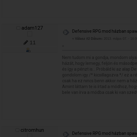
adam127
Defensive RPG mod házban spa
«
Válasz #2 Dátum:
2013. május 07. - 16:0
11
»
Nem tudom mi a gondja, mondom olyat
házát, hogy lemegy, feljön és másodpe
és így a pénzt is... Próbáld ki az ala
gondolom igy /* kicsillagozva */ ez a
csak ha ez nincs benn akkor nem a ház
Amint láttam te is írtad a módhoz, ho
bele van írva a módba csak ki van szed
citromhun
Defensive RPG mod házban spa