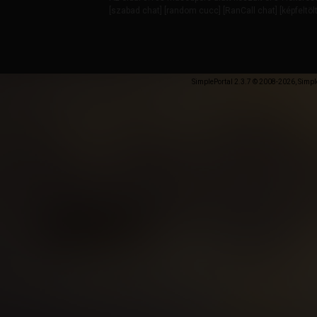
[
szabad chat
] [
random cucc
] [
RanCall chat
] [
képfeltöl
SimplePortal 2.3.7 © 2008-2026, Simpl