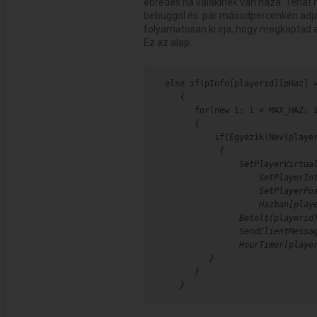
ébredés ha valakinek van háza. Tehát
bebuggol és pár másodpercenkén adja a 
folyamatosan ki írja, hogy megkaptad a f
Ez az alap:
else if(pInfo[playerid][pHaz] 
   {
      for(new i; i < MAX_HAZ; 
      {
          if(Egyezik(Nev(playe
           {
               SetPlayerVirtua
                   SetPlayerIn
                   SetPlayerPo
                   Hazban[play
               Betolt(playerid
               SendClientMessa
               HourTimer[playe
         }
      }
   }