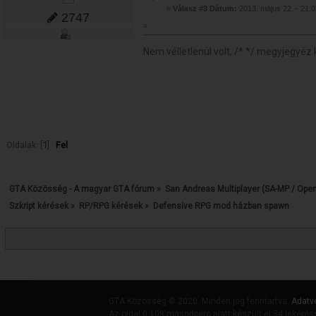
«
Válasz #3 Dátum:
2013. május 22. - 21:0
2747
»
Nem vélletlenül volt, /* */ megyjegyéz 
Oldalak: [
1
]
Fel
GTA Közösség - A magyar GTA fórum
»
San Andreas Multiplayer (SA-MP / Ope
Szkript kérések
»
RP/RPG kérések
»
Defensive RPG mod házban spawn
GTA Közösség © 2020. Minden jog fenntartva.
Adatv
Az oldal 0.108 másodperc alatt készült el 34 lekérés