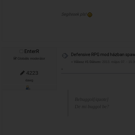
Segítesek pls!
EnterR
Defensive RPG mod házban spa
Globális moderátor
«
Válasz #1 Dátum:
2013. május 07. - 15:3
»
4223
dawg
Bebuggol[/quote]
De mi buggol be?