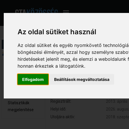
Az oldal sütiket használ
Profil információ
Az oldal sütiket és egyéb nyomkövető technológiák
böngészési élményét, azzal hogy személyre szabot
Összegzés
hirdetéseket jelenít meg, és elemzi a weboldalunk
honnan érkeztek a látogatóink.
PCGamer133 
Hozzászólások:
37 (0.008 na
Újonc
Respect:
0
Elfogadom
Beállítások megváltoztatása
Nem elérhető
Kor:
27
Üzenetek
megjelenítése
Regisztrált:
2013. április
Statisztikák
Helyi idő:
2026. augusz
megjelenítése
Utoljára aktív:
2018. szepte