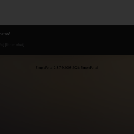
oztató
dés
] [
likner chat
]
SimplePortal 2.3.7 © 2008-2026, SimplePortal