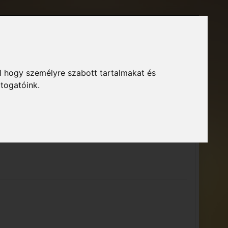
Főoldal
Fórum
Bejelentkezés
Regisztráció
l hogy személyre szabott tartalmakat és
GTA Közösség – Megszokott arculattal.
ió
átogatóink.