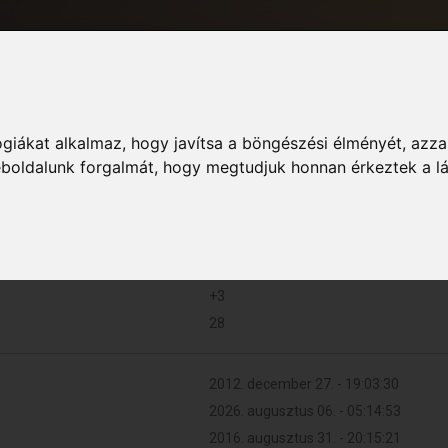
giákat alkalmaz, hogy javítsa a böngészési élményét, azza
Informác
weboldalunk forgalmát, hogy megtudjuk honnan érkeztek a l
18 (0.004 naponta)
+3
28
2012. december 27. - 19:03:30
2026. augusztus 06. - 05:14:53
2016. augusztus 31. - 20:15:21