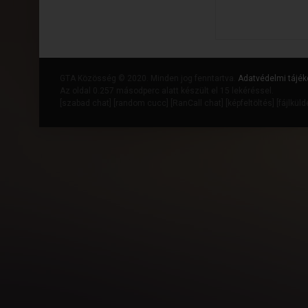
GTA Közösség © 2020. Minden jog fenntartva.
Adatvédelmi tájék
Az oldal 0.257 másodperc alatt készült el 15 lekéréssel.
[
szabad chat
] [
random cucc
] [
RanCall chat
] [
képfeltöltés
] [
fájlkül