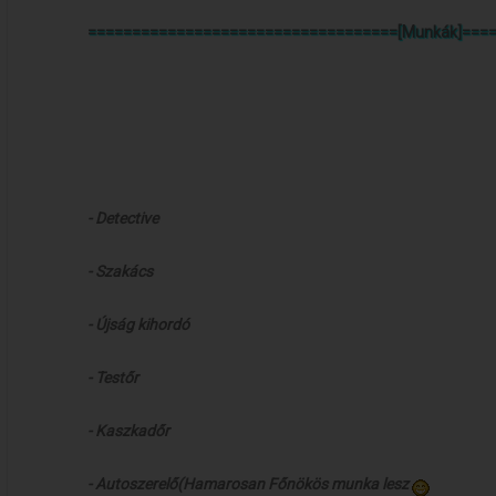
===================================[Munkák]===
- Detective
- Szakács
- Újság kihordó
- Testőr
- Kaszkadőr
- Autoszerelő(Hamarosan Főnökös munka lesz