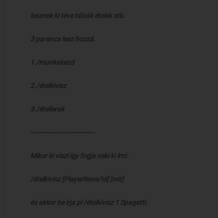
lesznek ki téve tálcák ételek stb.
3 parancs lesz hozzá.
1./munkakezd
2./ételkivisz
3./étellerak
---------------------------------
Mikor ki viszi így fogja neki ki írni:
/ételkivisz [PlayerNeve/Id] [mit]
és akkor be írja pl /ételkivisz 1 Spagetti.