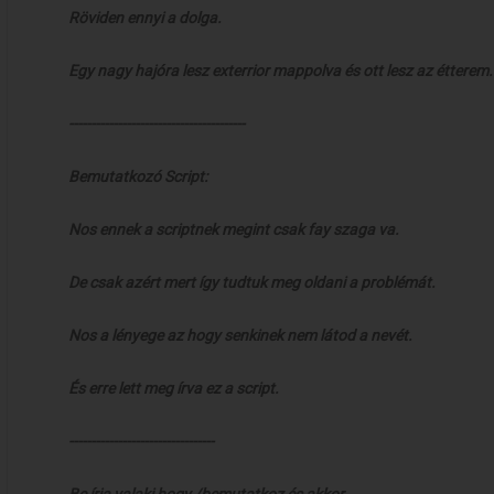
Röviden ennyi a dolga.
Egy nagy hajóra lesz exterrior mappolva és ott lesz az étterem.
----------------------------------------
Bemutatkozó Script:
Nos ennek a scriptnek megint csak fay szaga va.
De csak azért mert így tudtuk meg oldani a problémát.
Nos a lényege az hogy senkinek nem látod a nevét.
És erre lett meg írva ez a script.
---------------------------------
Be írja valaki hogy /bemutatkoz és akkor.