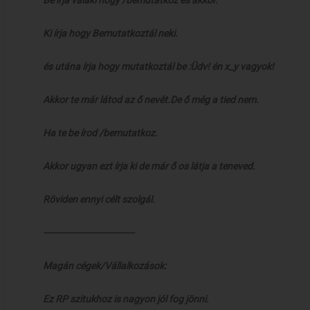
Ki írja hogy Bemutatkoztál neki.
és utána írja hogy mutatkoztál be :Üdv! én x_y vagyok!
Akkor te már látod az ő nevét.De ő még a tied nem.
Ha te be írod /bemutatkoz.
Akkor ugyan ezt írja ki de már ő os látja a teneved.
Röviden ennyi célt szolgál.
---------------------------------
Magán cégek/Vállalkozások:
Ez RP szitukhoz is nagyon jól fog jönni.