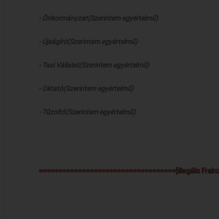
- Önkormányzat(Szerintem egyértelmű)
- Újságíró(Szerintem egyértelmű)
- Taxi Vállalat(Szerintem egyértelmű)
- Oktató(Szerintem egyértelmű)
- Tűzoltó(Szerintem egyértelmű)
===================================[illegális Fra