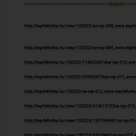
===================================[Képek]====
http://kepfeltoltes.hu/view/150223/sa-mp-008_www.kepfel
http://kepfeltoltes.hu/view/150223/sa-mp-009_www.kepfel
http://kepfeltoltes.hu/150223/1146532818sa-mp-010_www
http://kepfeltoltes.hu/150223/203065076sa-mp-011_www.k
http://kepfeltoltes.hu/150223/sa-mp-012_www.kepfeltolte
http://kepfeltoltes.hu/view/150223/414813722sa-mp-013_
http://kepfeltoltes.hu/view/150223/1337549481sa-mp-01
http://kepfeltoltes.hu/view/150223/59539462sa-mp-015_w