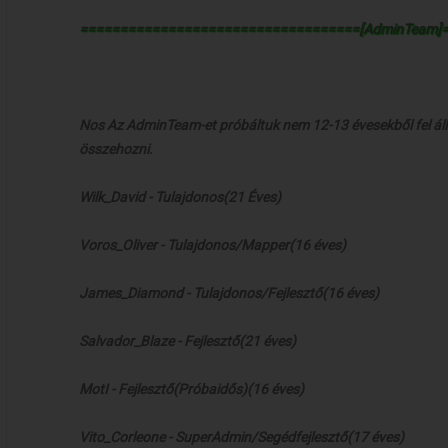
===================================[AdminTeam]
Nos Az AdminTeam-et próbáltuk nem 12-13 évesekből fel ál
összehozni.
Wilk_David - Tulajdonos(21 Éves)
Voros_Oliver - Tulajdonos/Mapper(16 éves)
James_Diamond - Tulajdonos/Fejlesztő(16 éves)
Salvador_Blaze - Fejlesztő(21 éves)
MotI - Fejlesztő(Próbaidős)(16 éves)
Vito_Corleone - SuperAdmin/Segédfejlesztő(17 éves)