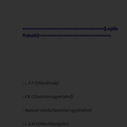
====================================[Legális
Frakciók]================================
- L.S.P.D(Rendőrség)
- F.B.I(Szerintem egyértelmű)
- Nemzeti Gárda(Szerintem egyértelmű)
- L.S.M.D(Mentőszolgálat)