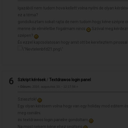
Igazából nem tudom hova kellett volna nyitni de olyan kérdé
ez a téma?
gondolkoztam sokat rajta de nem tudom hogy kéne szépre cs
menne de elméletbe fogalmam nincs
Szóval meg kérdezn
szépen?
És ezzel kapcsolatosan hogy amit ott be kereteztem pirossa
6
Szkript kérések
/
Textdrawos login panel
«
Dátum:
2016. augusztus 10. - 12:17:58 »
Sziasztok!
Egy olyan kérésem volna hogy van egy holiday mod editem és 
meg csinálni.
és textdrawos login panelre gondoltam
Na most nekem kéne ehez segítség