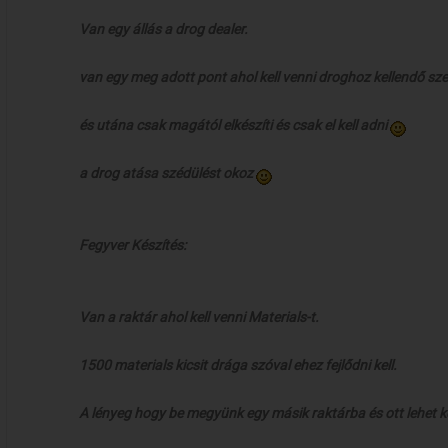
Van egy állás a drog dealer.
van egy meg adott pont ahol kell venni droghoz kellendő sze
és utána csak magától elkészíti és csak el kell adni
a drog atása szédülést okoz
Fegyver Készítés:
Van a raktár ahol kell venni Materials-t.
1500 materials kicsit drága szóval ehez fejlődni kell.
A lényeg hogy be megyünk egy másik raktárba és ott lehet ké