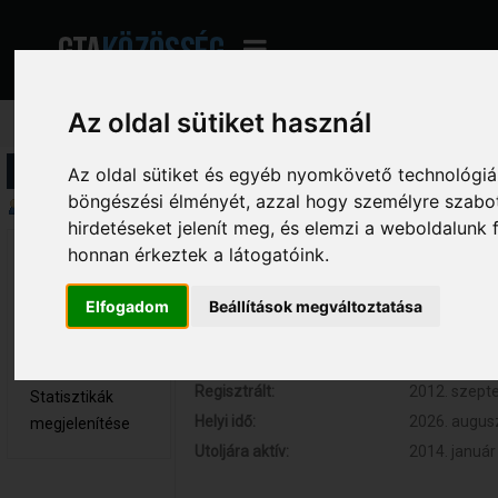
Az oldal sütiket használ
Profil információ
Az oldal sütiket és egyéb nyomkövető technológiák
böngészési élményét, azzal hogy személyre szabot
Összegzés
hirdetéseket jelenít meg, és elemzi a weboldalunk
honnan érkeztek a látogatóink.
banbence 
Hozzászólások:
98 (0.019 na
Kölyök tag
Respect:
+2
Elfogadom
Beállítások megváltoztatása
Nem elérhető
Kor:
32
Üzenetek
megjelenítése
Regisztrált:
2012. szepte
Statisztikák
Helyi idő:
2026. augusz
megjelenítése
Utoljára aktív:
2014. január 