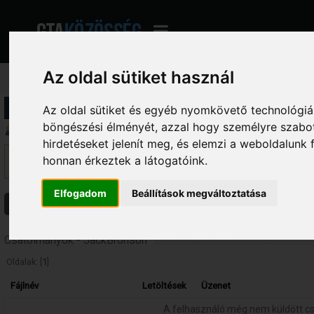
Az oldal sütiket használ
Profil információ
Az oldal sütiket és egyéb nyomkövető technológiák
böngészési élményét, azzal hogy személyre szabot
Üzenetek megjelenítése
hirdetéseket jelenít meg, és elemzi a weboldalunk
Ez a szekció lehetővé teszi a felhasználó által írt összes hozzászólás me
honnan érkeztek a látogatóink.
fórumokba írt hozzászólásokat látod, amelyekhez hozzáférésed van.
Elfogadom
Beállítások megváltoztatása
Üzenetek
Témák
Csatolmányok
Csatolmányok - JackBronson
Oldalak: [
1
]
Fájlnév
Letöltések
Üzenet
A felhasználó még nem küldött c