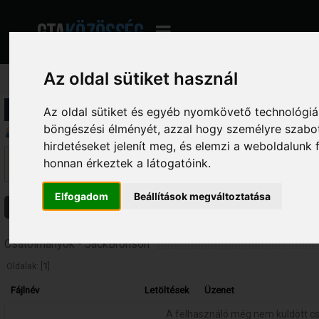
Az oldal sütiket használ
Profil információ
Az oldal sütiket és egyéb nyomkövető technológiák
böngészési élményét, azzal hogy személyre szabot
Üzenetek megjelenítése
hirdetéseket jelenít meg, és elemzi a weboldalunk
Ez a szekció lehetővé teszi a felhasználó által írt összes hozzászólás me
honnan érkeztek a látogatóink.
fórumokba írt hozzászólásokat látod, amelyekhez hozzáférésed van.
Elfogadom
Beállítások megváltoztatása
Üzenetek
Témák
Csatolmányok
Csatolmányok - JackBronson
Oldalak: [
1
]
Fájlnév
Letöltések
Üzenet
A felhasználó még nem küldött c