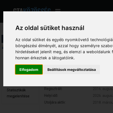
Az oldal sütiket használ
Profil információ
Az oldal sütiket és egyéb nyomkövető technológiák
böngészési élményét, azzal hogy személyre szabot
Összegzés
hirdetéseket jelenít meg, és elemzi a weboldalunk
honnan érkeztek a látogatóink.
Papkodi 
Hozzászólások:
12 (0.003 na
Újonc
Respect:
0
Elfogadom
Beállítások megváltoztatása
Nem elérhető
Kor:
26
Üzenetek
megjelenítése
Regisztrált:
2016. augusz
Statisztikák
Helyi idő:
2026. augusz
megjelenítése
Utoljára aktív:
2018. márciu