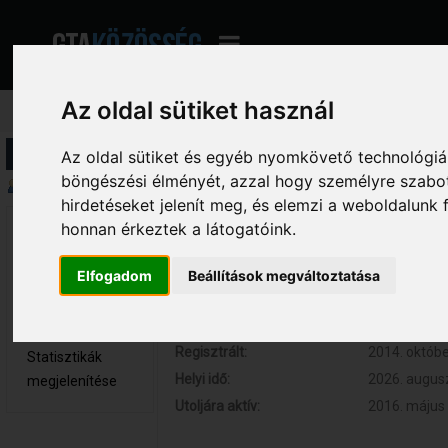
Az oldal sütiket használ
Profil információ
Az oldal sütiket és egyéb nyomkövető technológiák
böngészési élményét, azzal hogy személyre szabot
Összegzés
hirdetéseket jelenít meg, és elemzi a weboldalunk
honnan érkeztek a látogatóink.
Tomasz 
Hozzászólások:
123 (0.028 
Teljes tag
Respect:
+15
Elfogadom
Beállítások megváltoztatása
Nem elérhető
Kor:
25
Üzenetek
megjelenítése
Regisztrált:
2014. októbe
Statisztikák
Helyi idő:
2026. augusz
megjelenítése
Utoljára aktív:
2016. május 