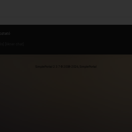
oztató
dés
] [
likner chat
]
SimplePortal 2.3.7 © 2008-2026, SimplePortal