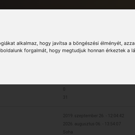
giákat alkalmaz, hogy javítsa a böngészési élményét, azza
Informác
weboldalunk forgalmát, hogy megtudjuk honnan érkeztek a l
0 (0 naponta)
0
31
2019. szeptember 26. - 12:04:42
2026. augusztus 06. - 13:54:07
Soha