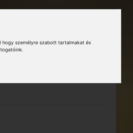
Főoldal
Fórum
Bejelentkezés
Regisztráció
l hogy személyre szabott tartalmakat és
GTA Közösség – Megszokott arculattal.
ió
átogatóink.