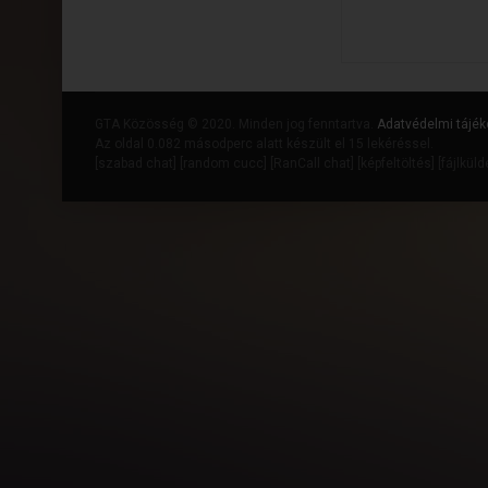
GTA Közösség © 2020. Minden jog fenntartva.
Adatvédelmi tájék
Az oldal 0.082 másodperc alatt készült el 15 lekéréssel.
[
szabad chat
] [
random cucc
] [
RanCall chat
] [
képfeltöltés
] [
fájlkül