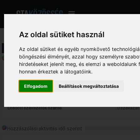
Az oldal sütiket használ
Profil információ
Az oldal sütiket és egyéb nyomkövető technológiák
böngészési élményét, azzal hogy személyre szabot
Általános statisztikák - [LSL]BURAS
hirdetéseket jelenít meg, és elemzi a weboldalunk
honnan érkeztek a látogatóink.
Összes online eltöltött idő:
0 perc.
Összes hozzászólás:
6 hozzászó
Elfogadom
Beállítások megváltoztatása
Összes indított téma:
3 téma
Létrehozott szavazások száma:
0 szavazás
Leadott szavazatok száma:
0 szavazat
Hozzászólási aktivitás idő szerint