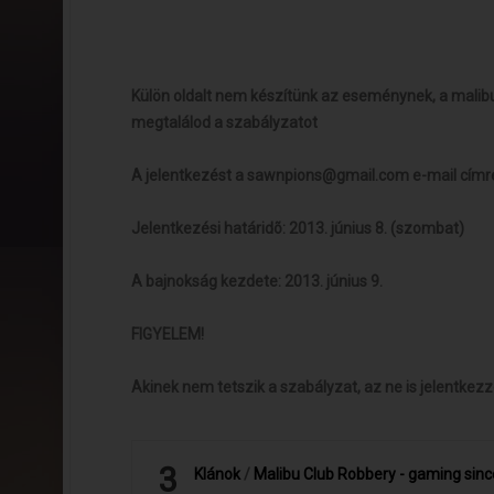
Külön oldalt nem készítünk az eseménynek, a malibu
megtalálod a szabályzatot
A jelentkezést a
sawnpions@gmail.com
e-mail címre
Jelentkezési határidõ: 2013. június 8. (szombat)
A bajnokság kezdete: 2013. június 9.
FIGYELEM!
Akinek nem tetszik a szabályzat, az ne is jelentke
3
Klánok
/
Malibu Club Robbery - gaming sin