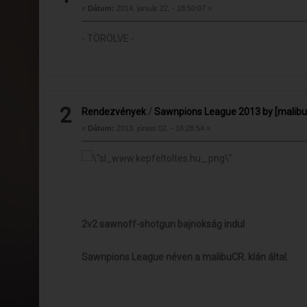
«
Dátum:
2014. január 22. - 18:50:07 »
- TÖRÖLVE -
2
Rendezvények
/
Sawnpions League 2013 by [malibu
«
Dátum:
2013. június 02. - 16:28:54 »
2v2 sawnoff-shotgun bajnokság indul
Sawnpions League néven a malibuCR. klán által.