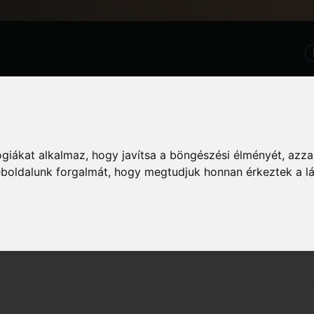
GTA Köz
Információ
giákat alkalmaz, hogy javítsa a böngészési élményét, azza
weboldalunk forgalmát, hogy megtudjuk honnan érkeztek a l
zászólás megtekintését. Vedd figyelembe, hogy csak azokba a fórumokba írt ho