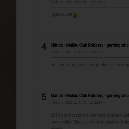
«
Dátum:
2013. május 02. - 22:52:48 »
Igyekszünk!
4
Klánok
/
Malibu Club Robbery - gaming sin
«
Dátum:
2013. április 17. - 20:15:20 »
hát igen, elfogytak a régi játékosok, de m
5
Klánok
/
Malibu Club Robbery - gaming sin
«
Dátum:
2013. április 17. - 13:12:37 »
2010-ben hosszú idõ elteltével újra kedvünk
vagy amikor Elegyvel és Infernussal drifte
elsején.