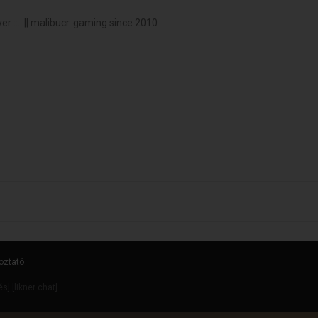
 ::.. || malibucr. gaming since 2010
oztató
dés
] [
likner chat
]