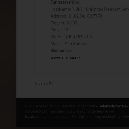
Fun szerverünk:
HostName: [HUN]..:: Unlimited Freedom Server
Address: 91.82.84.189:7778
Players: 0 / 30
Ping: 15
Mode: [HUN]UFS v1.5
Map: San Andreas
Klánhonlap:
www.malibucr.tk
Oldalak: [
1
]
GTA Közösség © 2020. Minden jog fenntartva.
Adatvédelmi tájék
Az oldal 0.241 másodperc alatt készült el 26 lekéréssel.
[
szabad chat
] [
random cucc
] [
RanCall chat
] [
képfeltöltés
] [
fájlkül