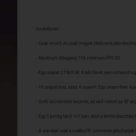
Szabályzat:
- Csak ismert, és csak magyar játékosok jelentkezh
- Maximum átlagping 110, minimum FPS 20
- Egy csapat 2 fõbõl áll. A két fõnek nem kötelezõ e
- 16 csapat lesz, azaz 4 csoport. Egy csoportban 4 p
- 2x40-es menetek lesznek, az elsõ menet az SF air
- Egy 5 pontig tartó 1v1 harc dönt a térfélválasztásró
- A warokat csak a malibuCR. szerverén játszhatják 