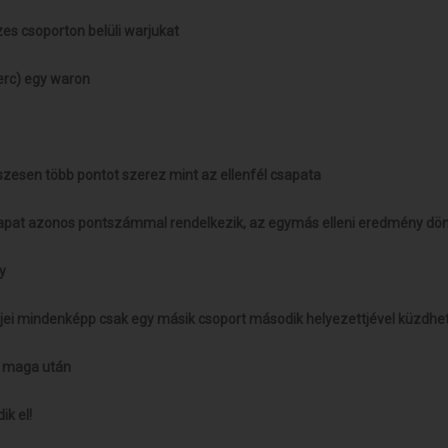
zes csoporton belüli warjukat
erc) egy waron
sszesen több pontot szerez mint az ellenfél csapata
sapat azonos pontszámmal rendelkezik, az egymás elleni eredmény dö
y
tjei mindenképp csak egy másik csoport második helyezettjével küzdhe
n maga után
ik el!