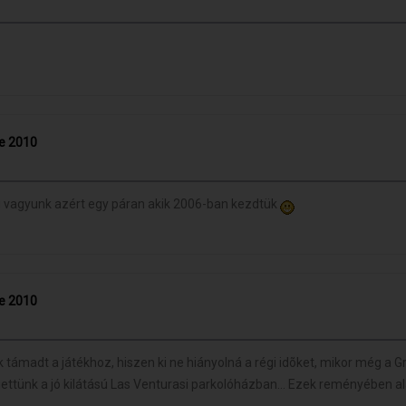
ce 2010
ég vagyunk azért egy páran akik 2006-ban kezdtük
ce 2010
 támadt a játékhoz, hiszen ki ne hiányolná a régi idõket, mikor még a 
lgettünk a jó kilátású Las Venturasi parkolóházban... Ezek reményében a