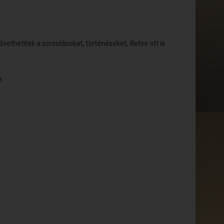
vethetitek a sorsolásokat, történéseket, illetve ott is
e.