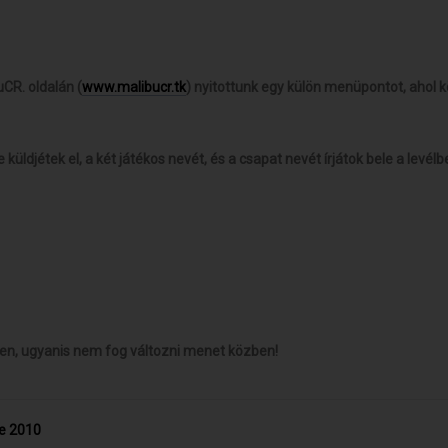
CR. oldalán (
www.malibucr.tk
) nyitottunk egy külön menüpontot, ahol kö
 küldjétek el, a két játékos nevét, és a csapat nevét írjátok bele a levélb
zzen, ugyanis nem fog változni menet közben!
ce 2010