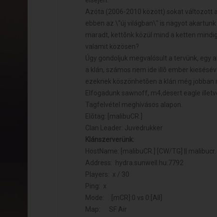
Azóta (2006-2010 között) sokat változott a S
ebben az \"új világban\" is nagyot akartun
maradt, kettõnk közül mind a ketten mindig
valamit közösen?
Úgy gondoljuk megvalósult a tervünk, egy ak
a klán, számos nem ide illõ ember kieséséve
ezeknek köszönhetõen a klán még jobban mo
Elfogadunk sawnoff, m4,desert eagle illetv
Tagfelvétel meghívásos alapon.
Elõtag: [malibuCR.]
Clan Leader: Juvedrukker
Klánszerverünk:
HostName: [malibuCR.] [CW/TG] || malibucr
Address: hydra.sunwell.hu:7792
Players: x / 30
Ping: x
Mode: [mCR]:0 vs 0:[All]
Map: SF Air