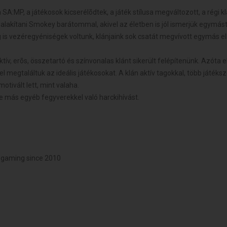
A:MP, a játékosok kicserélõdtek, a játék stílusa megváltozott, a régi klán
k alakítani Smokey barátommal, akivel az életben is jól ismerjük egymás
 is vezéregyéniségek voltunk, klánjaink sok csatát megvívott egymás ell
tív, erõs, összetartó és színvonalas klánt sikerült felépítenünk. Azóta e
l megtaláltuk az ideális játékosokat. A klán aktív tagokkal, több játéks
tivált lett, mint valaha.
e más egyéb fegyverekkel való harckihívást.
. gaming since 2010