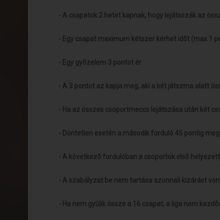
- A csapatok 2 hetet kapnak, hogy lejátsszák az öss
- Egy csapat maximum kétszer kérhet idõt (max 1 p
- Egy gyõzelem 3 pontot ér
- A 3 pontot az kapja meg, aki a két játszma alatt ö
- Ha az összes csoportmeccs lejátszása után két c
- Döntetlen esetén a második forduló 45 pontig meg
- A következõ fordulóban a csoportok elsõ helyezet
- A szabályzat be nem tartása azonnali kizárást vo
- Ha nem gyûlik össze a 16 csapat, a liga nem kezdõd