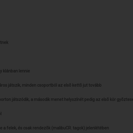
etnek
gy klánban lennie
áros játszik, minden csoportból az elsõ kettõ jut tovább
porton játszódik, a második menet helyszínét pedig az elsõ kör gyõztes
l
le a felek, és csak rendezõk (malibuCR. tagok) jelenlétében