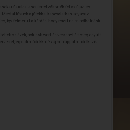
okat fiatalos lendülettel váltották fel az újak, és
t. Mentalitásunk a játékkal kapcsolatban ugyanaz
en, így felmerült a kérdés, hogy miért ne csinálhatnánk
lteltek az évek, sok-sok wart és versenyt élt meg együtt
zerverrel, egyedi módokkal és új honlappal rendelkezik,