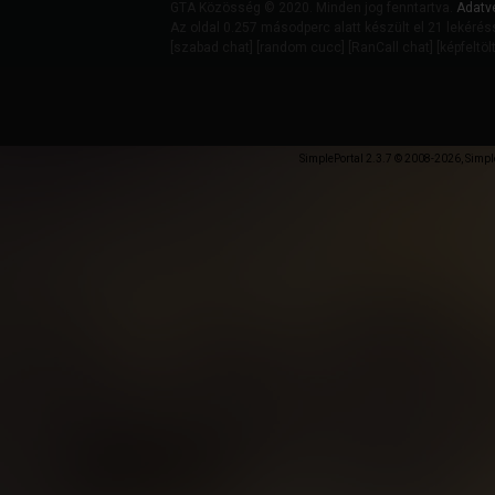
GTA Közösség © 2020. Minden jog fenntartva.
Adatv
Az oldal 0.257 másodperc alatt készült el 21 lekérés
[
szabad chat
] [
random cucc
] [
RanCall chat
] [
képfeltöl
SimplePortal 2.3.7 © 2008-2026, Simpl