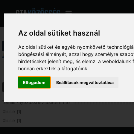
Az oldal sütiket használ
Profil információ
Az oldal sütiket és egyéb nyomkövető technológiák
böngészési élményét, azzal hogy személyre szabot
Üzenetek megjelenítése
hirdetéseket jelenít meg, és elemzi a weboldalunk
Ez a szekció lehetővé teszi a felhasználó által írt összes hozzászólás me
honnan érkeztek a látogatóink.
fórumokba írt hozzászólásokat látod, amelyekhez hozzáférésed van.
Elfogadom
Beállítások megváltoztatása
Üzenetek
Témák
Csatolmányok
Témák - lyézuskrisztusateremtő
Oldalak: [
1
]
Oldalak: [
1
]