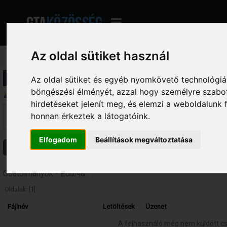
Az oldal sütiket használ
Profil információ
Az oldal sütiket és egyéb nyomkövető technológiák
böngészési élményét, azzal hogy személyre szabot
Üzenetek megjelenítése
hirdetéseket jelenít meg, és elemzi a weboldalunk
Ez a szekció lehetővé teszi a felhasználó által írt összes hozzászólás me
honnan érkeztek a látogatóink.
fórumokba írt hozzászólásokat látod, amelyekhez hozzáférésed van.
Elfogadom
Beállítások megváltoztatása
Üzenetek
Témák
Csatolmányok
Csatolmányok - £αωч&
Oldalak: [
1
]
Fájlnév
Letöltések
Üzenet
A felhasználó még nem küldött c