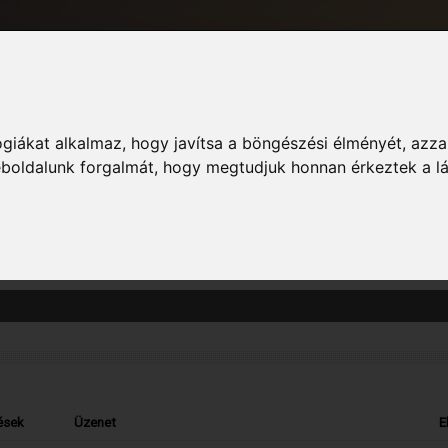
giákat alkalmaz, hogy javítsa a böngészési élményét, azza
Informác
weboldalunk forgalmát, hogy megtudjuk honnan érkeztek a l
zászólás megtekintését. Vedd figyelembe, hogy csak azokba a fórumokba írt ho
ések
Üzenet
E