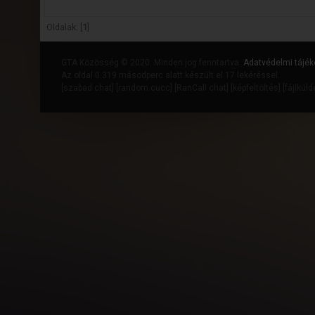
Oldalak: [
1
]
GTA Közösség © 2020. Minden jog fenntartva.
Adatvédelmi tájék
Az oldal 0.319 másodperc alatt készült el 17 lekéréssel.
[
szabad chat
] [
random cucc
] [
RanCall chat
] [
képfeltöltés
] [
fájlkül