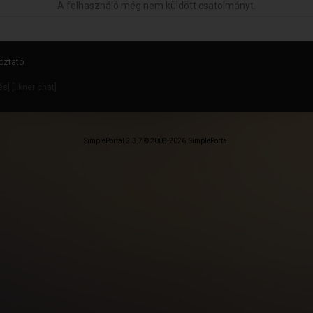
A felhasználó még nem küldött csatolmányt.
oztató
dés
] [
likner chat
]
SimplePortal 2.3.7 © 2008-2026, SimplePortal