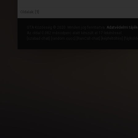
Oldalak: [
1
]
GTA Közösség © 2020. Minden jog fenntartva.
Adatvédelmi tájék
Az oldal 0.082 másodperc alatt készült el 17 lekéréssel.
[
szabad chat
] [
random cucc
] [
RanCall chat
] [
képfeltöltés
] [
fájlkül