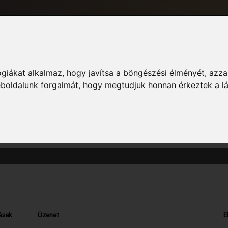
giákat alkalmaz, hogy javítsa a böngészési élményét, azza
Informác
weboldalunk forgalmát, hogy megtudjuk honnan érkeztek a l
zászólás megtekintését. Vedd figyelembe, hogy csak azokba a fórumokba írt ho
ések
Üzenet
E