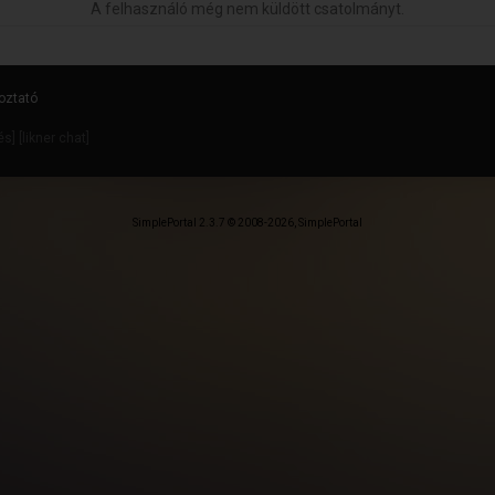
A felhasználó még nem küldött csatolmányt.
oztató
dés
] [
likner chat
]
SimplePortal 2.3.7 © 2008-2026, SimplePortal