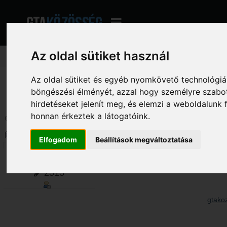
Az oldal sütiket használ
Az oldal sütiket és egyéb nyomkövető technológiák
GTA Közösség - A magyar GTA fórum
»
Hatalmas Archívum
»
Beszélgetés ar
böngészési élményét, azzal hogy személyre szabot
hirdetéseket jelenít meg, és elemzi a weboldalunk
honnan érkeztek a látogatóink.
Oldalak: [
1
]
Le
Szerző
Téma: Dark Age 2 (Megtekintve 
Elfogadom
Beállítások megváltoztatása
SmashPedoMaci
Dark Age 2
«
Dátum:
2013. május 11. - 14:17:32 »
2513