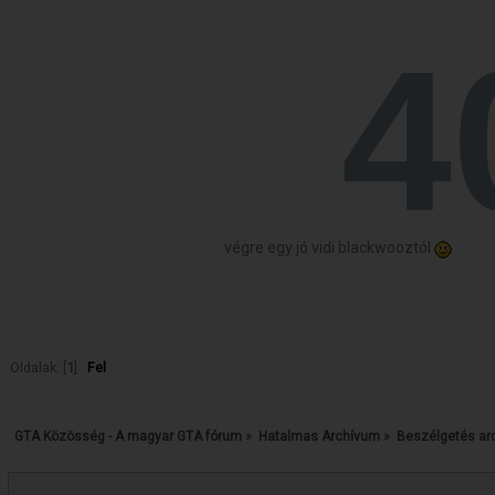
végre egy jó vidi blackwooztól
Oldalak: [
1
]
Fel
GTA Közösség - A magyar GTA fórum
»
Hatalmas Archívum
»
Beszélgetés ar