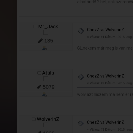
a határidő 2 hét, sok szerenc
Mr_Jack
ChezZ vs WolverinZ
«
Válasz #1 Dátum:
2015. augu
135
GL,nekem már meg is van,meg
Attila
ChezZ vs WolverinZ
«
Válasz #2 Dátum:
2015. augu
5079
wolv azt hiszem ma nem ér r
WolverinZ
ChezZ vs WolverinZ
«
Válasz #3 Dátum:
2015. augu