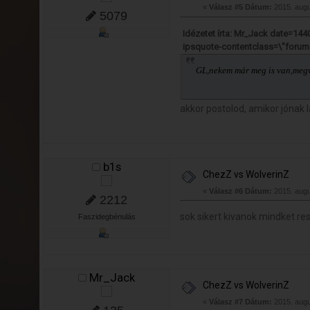
«
Válasz #5 Dátum:
2015. augu
5079
Idézetet írta: Mr_Jack date=14
ipsquote-contentclass=\"forum
GL,nekem már meg is van,megv
akkor postolod, amikor jónak 
b1s
ChezZ vs WolverinZ
«
Válasz #6 Dátum:
2015. augu
2212
sok sikert kivanok mindket res
Faszidegbénulás
Mr_Jack
ChezZ vs WolverinZ
«
Válasz #7 Dátum:
2015. augu