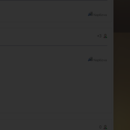
Naplózva
+3
Naplózva
0