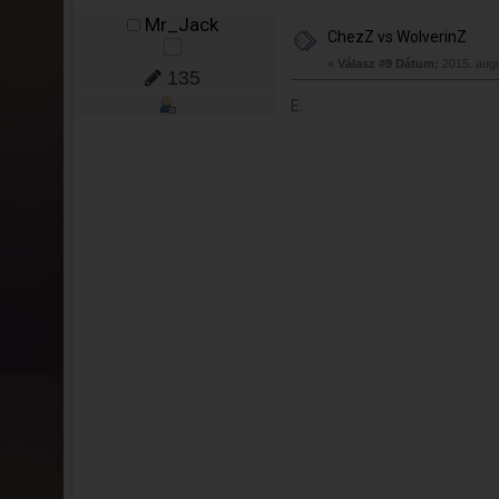
Mr_Jack
ChezZ vs WolverinZ
«
Válasz #9 Dátum:
2015. augu
135
E: