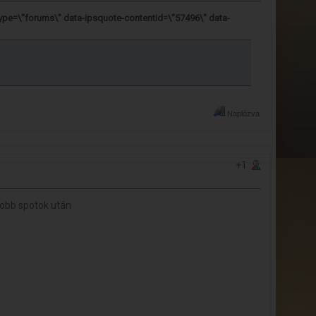
pe=\"forums\" data-ipsquote-contentid=\"57496\" data-
Naplózva
+1
 jobb spotok után