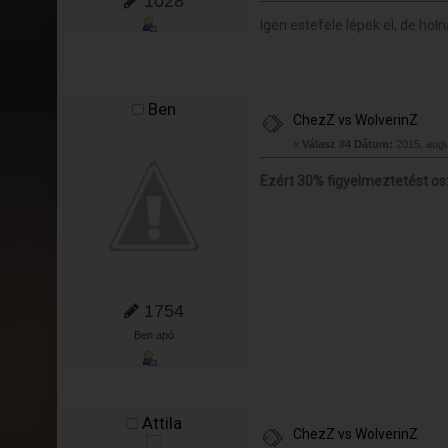
1028
Igen estefele lépek el, de hol
Ben
ChezZ vs WolverinZ
«
Válasz #4 Dátum:
2015. augu
Ezért 30% figyelmeztetést osz
1754
Ben apó
Attila
ChezZ vs WolverinZ