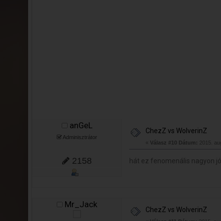
anGeL
ChezZ vs WolverinZ
Adminisztrátor
«
Válasz #10 Dátum:
2015. aug
2158
hát ez fenomenális nagyon jó
Mr_Jack
ChezZ vs WolverinZ