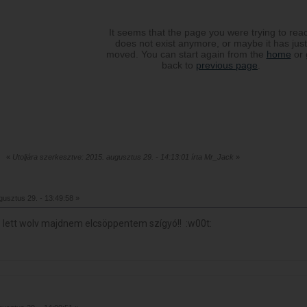
«
Utoljára szerkesztve: 2015. augusztus 29. - 14:13:01 írta Mr_Jack
»
usztus 29. - 13:49:58 »
 lett wolv majdnem elcsöppentem szígyó!! :w00t: