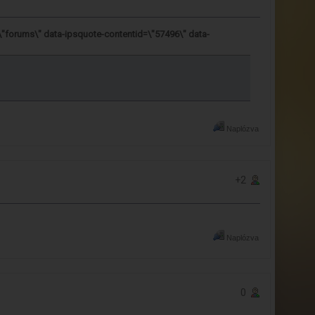
\"forums\" data-ipsquote-contentid=\"57496\" data-
Naplózva
+2
Naplózva
0