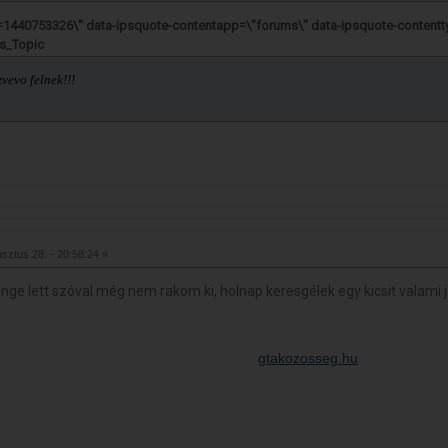
=1440753326\" data-ipsquote-contentapp=\"forums\" data-ipsquote-contentty
s_Topic
zvevo felnek!!!
sztus 28. - 20:58:24 »
yenge lett szóval még nem rakom ki, holnap keresgélek egy kicsit valami