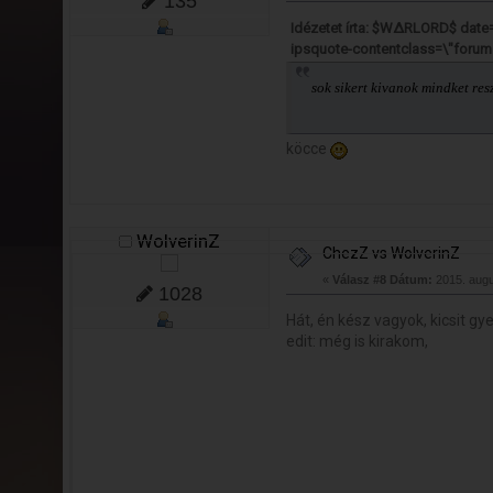
135
Idézetet írta: $WΔRLORD$ date
ipsquote-contentclass=\"forum
sok sikert kivanok mindket res
köcce
WolverinZ
ChezZ vs WolverinZ
«
Válasz #8 Dátum:
2015. augu
1028
Hát, én kész vagyok, kicsit g
edit: még is kirakom,