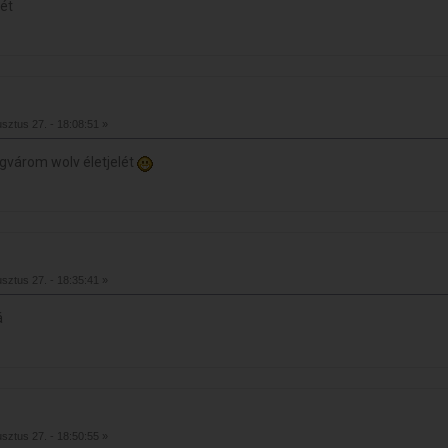
sét
sztus 27. - 18:08:51 »
várom wolv életjelét
sztus 27. - 18:35:41 »
á
sztus 27. - 18:50:55 »