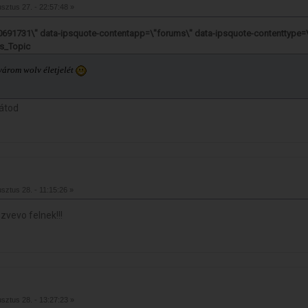
sztus 27. - 22:57:48 »
40691731\" data-ipsquote-contentapp=\"forums\" data-ipsquote-contenttype=
s_Topic
árom wolv életjelét
látod
sztus 28. - 11:15:26 »
zvevo felnek!!!
sztus 28. - 13:27:23 »