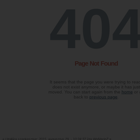
«
Utoljára szerkesztve: 2015. augusztus 29. - 10:24:37 írta WolVerinZ
»