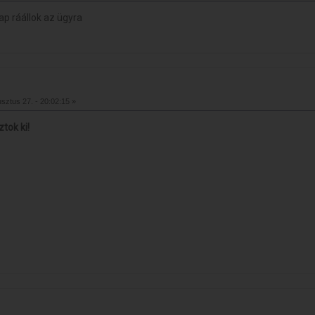
nap ráállok az ügyra
sztus 27. - 20:02:15 »
tok ki!