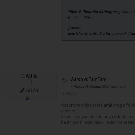
Jöhet. Billboardot bárhogy megmászhato
földrõl indulj?
[/quote]
nem lehetne tetõröl? a billboard-ok ál
Attila
Aaron vs TamTam
«
Válasz #9 Dátum:
2012. március 24. -
5079
11:54:39 »
viszont van olyan tetõ amit meg a földr
crowex.
szóval nagyon nem könnyû feladat ez a
ha itt nyerni akar valaki, akkor neheze