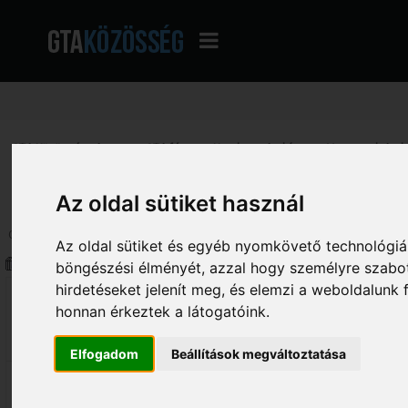
GTA Közösség - A magyar GTA fórum
»
Hatalmas Archívum
»
Versenyek Arc
Aaron vs TamTam
Az oldal sütiket használ
Oldalak: [
1
]
2
3
Le
Az oldal sütiket és egyéb nyomkövető technológiák
Szerző
Téma: Aaron vs TamTam (Megtek
böngészési élményét, azzal hogy személyre szabot
TamTam
hirdetéseket jelenít meg, és elemzi a weboldalunk
Aaron vs TamTam
honnan érkeztek a látogatóink.
«
Dátum:
2012. március 23. - 20:07:20 »
177
Elfogadom
Beállítások megváltoztatása
Egy birót kérnék és 3 feladatot,2 könn
GL Aaron