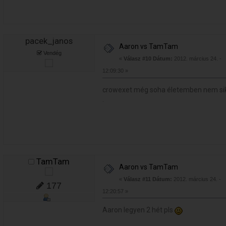
pacek_janos
Aaron vs TamTam
Vendég
«
Válasz #10 Dátum:
2012. március 24. -
12:09:30 »
crowexet még soha életemben nem sik
.
TamTam
Aaron vs TamTam
«
Válasz #11 Dátum:
2012. március 24. -
177
12:20:57 »
Aaron legyen 2 hét pls