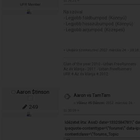
11:26:21 »
UFR Member
Na szóval.
- Legjobb földbumpod. (Könnyû)
- Legjobb hosszúbumpod. (Könnyû)
- Legjobb airjumpod. (Közepes)
«
Utoljára szerkesztve: 2012. március 24. - 18:18:
Clan of the year 2010 - Urban FreeRunners
Az év klánja - 2011 - Urban FreeRunners
UFR # Az év klánja # 2012
Aaron $tinson
Aaron vs TamTam
«
Válasz #5 Dátum:
2012. március 24. -
249
11:30:09 »
Idézetet írta: AssD date=1332584781\" d
ipsquote-contenttype=\"forums\" data-ip
contentclass=\"forums_Topic