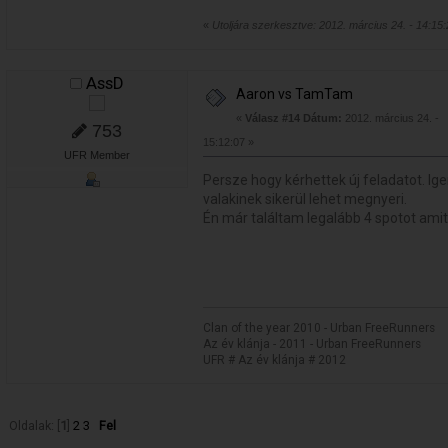
«
Utoljára szerkesztve: 2012. március 24. - 14:15
AssD
Aaron vs TamTam
«
Válasz #14 Dátum:
2012. március 24. -
753
15:12:07 »
UFR Member
Persze hogy kérhettek új feladatot. Ig
valakinek sikerül lehet megnyeri.
Én már találtam legalább 4 spotot amit
Clan of the year 2010 - Urban FreeRunners
Az év klánja - 2011 - Urban FreeRunners
UFR # Az év klánja # 2012
Oldalak: [
1
]
2
3
Fel