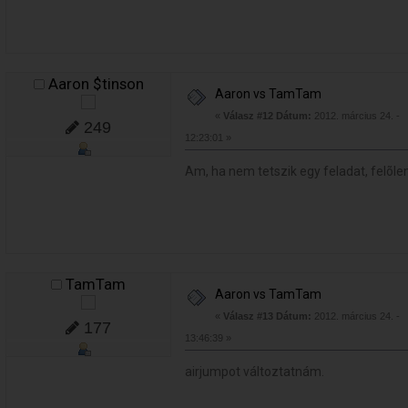
Aaron $tinson
Aaron vs TamTam
«
Válasz #12 Dátum:
2012. március 24. -
249
12:23:01 »
Am, ha nem tetszik egy feladat, felõle
TamTam
Aaron vs TamTam
«
Válasz #13 Dátum:
2012. március 24. -
177
13:46:39 »
airjumpot változtatnám.