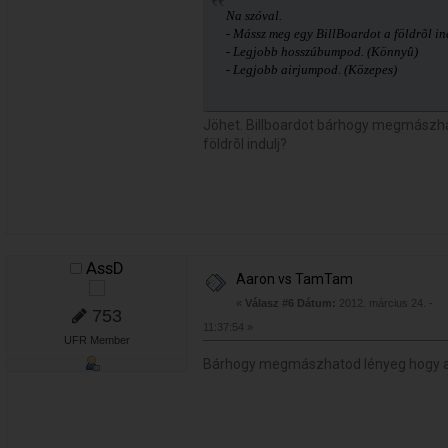
Na szóval.
- Mássz meg egy BillBoardot a földrõl i
- Legjobb hosszúbumpod. (Könnyû)
- Legjobb airjumpod. (Közepes)
Jöhet. Billboardot bárhogy megmászha
földrõl indulj?
AssD
Aaron vs TamTam
«
Válasz #6 Dátum:
2012. március 24. -
753
11:37:54 »
UFR Member
Bárhogy megmászhatod lényeg hogy a fö