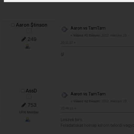
Aaron $tinson
Aaron vs TamTam
«
Válasz #1 Dátum:
2012. március 23. -
249
20:11:57 »
gl
AssD
Aaron vs TamTam
«
Válasz #2 Dátum:
2012. március 23. -
753
20:46:15 »
UFR Member
Leszek bíró.
Feladatokat holnap kiírom telóról vagy