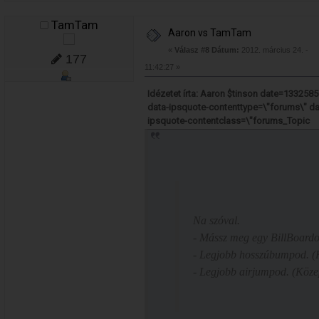
TamTam
Aaron vs TamTam
«
Válasz #8 Dátum:
2012. március 24. -
177
11:42:27 »
Idézetet írta: Aaron $tinson date=13325
data-ipsquote-contenttype=\"forums\" da
ipsquote-contentclass=\"forums_Topic
Na szóval.
- Mássz meg egy BillBoardot
- Legjobb hosszúbumpod. 
- Legjobb airjumpod. (Köze