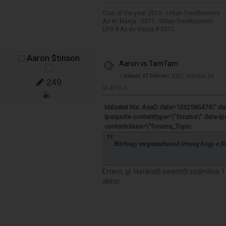
Clan of the year 2010 - Urban FreeRunners
Az év klánja - 2011 - Urban FreeRunners
UFR # Az év klánja # 2012
Aaron $tinson
Aaron vs TamTam
«
Válasz #7 Dátum:
2012. március 24. -
249
11:40:11 »
Idézetet írta: AssD date=1332585474\" d
ipsquote-contenttype=\"forums\" data-ip
contentclass=\"forums_Topic
Bárhogy megmászhatod lényeg hogy a föl
Értem, gl. Határidõ innentõl számítva
akkor.