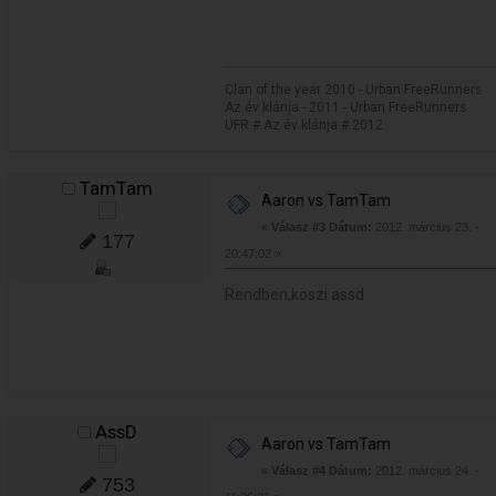
Clan of the year 2010 - Urban FreeRunners
Az év klánja - 2011 - Urban FreeRunners
UFR # Az év klánja # 2012
TamTam
Aaron vs TamTam
«
Válasz #3 Dátum:
2012. március 23. -
177
20:47:02 »
Rendben,köszi assd
AssD
Aaron vs TamTam
«
Válasz #4 Dátum:
2012. március 24. -
753