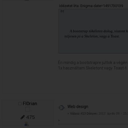
Idézetet írta: Enigma date=1491730139
A bootstrap tökéletes dolog, viszont ha
teljesen jó a Skeleton, vagy a Toast.
Én mindig a bootstrapre juttok a végén
1x használtam Skeletont vagy Toast-t
Fl0rian
Web design
«
Válasz #13 Dátum:
2017. április 09. - 15
475
»