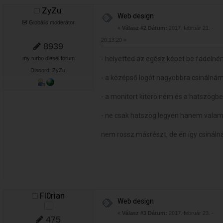
ZyZu.
Web design
Globális moderátor
«
Válasz #2 Dátum:
2017. február 21. -
20:13:20 »
8939
- helyetted az egész képet be fadelné
my turbo diesel forum
Discord: ZyZu.
- a középső logót nagyobbra csinálnám
- a monitort kitörölném és a hatszögbe
- ne csak hatszög legyen hanem valami
nem rossz másrészt, de én így csinál
Fl0rian
Web design
«
Válasz #3 Dátum:
2017. február 23. -
475