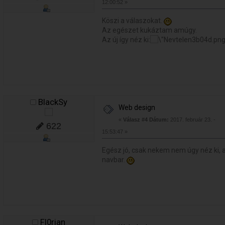
12:00:52 »
Köszi a válaszokat.
Az egészet kukáztam amúgy.
Az új így néz ki:
BlackSy
Web design
«
Válasz #4 Dátum:
2017. február 23. -
622
15:53:47 »
Egész jó, csak nekem nem úgy néz ki, a
navbar.
Fl0rian