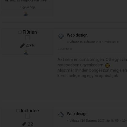
Aki hisz az megbocsatast nyer ..
Egy jo nap
Fl0rian
Web design
«
Válasz #9 Dátum:
2017. március 11. -
475
21:05:54 »
Azt nem én csinálom igen. Ott egy színt
notepadben ügyeskedem.
Mostmár minden böngészőn megjelenik, 
került bele, meg egyéb apróságok.
Includee
Web design
«
Válasz #10 Dátum:
2017. április 09. - 10
22