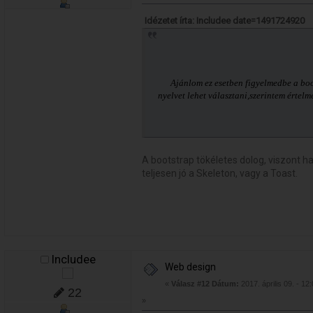
Idézetet írta: Includee date=1491724920
Ajánlom ez esetben figyelmedbe a boots
nyelvet lehet választani,szerintem értelm
A bootstrap tökéletes dolog, viszont ha
teljesen jó a Skeleton, vagy a Toast.
Includee
Web design
«
Válasz #12 Dátum:
2017. április 09. - 12
22
»