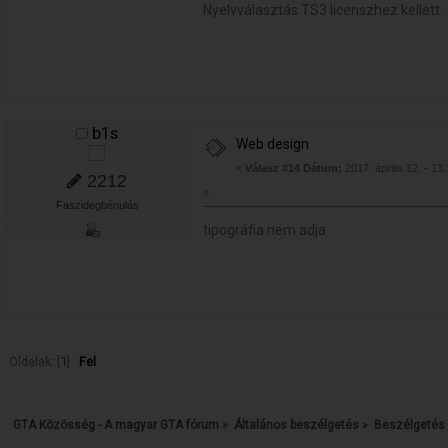
Nyelvválasztás TS3 licenszhez kellett.
b1s
Web design
«
Válasz #14 Dátum:
2017. április 12. - 13
2212
»
Faszidegbénulás
tipográfia nem adja
Oldalak: [
1
]
Fel
GTA Közösség - A magyar GTA fórum
»
Általános beszélgetés
»
Beszélgetés