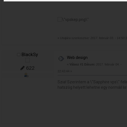
«
Utoljára szerkesztve: 2017. február 03. - 14:50:13
BlackSy
Web design
«
Válasz #1 Dátum:
2017. február 04. -
622
22:43:44 »
Szia! Szerintem a \"Sapphire vps\" felir
hatszög helyett lehetne egy normáil li