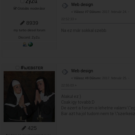
ZyZu.
Web design
Globális moderátor
«
Válasz #7 Dátum:
2017. február 24. -
22:52:33 »
8939
Na ez már sokkal szebb.
my turbo diesel forum
Discord: ZyZu.
#ωᴇʙsᴛᴇʀ
Web design
«
Válasz #8 Dátum:
2017. február 25. -
22:55:03 »
Alakul ez:)
Csak igy tovabb:D
De azert a forum is lehetne valami \"e
Bar azt ha jol tudom nem te \"szerkesz
425