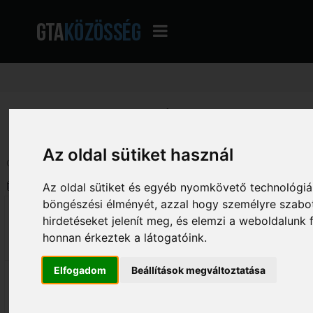
GTA Közösség - A magyar GTA fórum
»
Általános beszélgetés
»
Beszélgetés
Az oldal sütiket használ
Oldalak: [
1
]
Le
Szerző
Téma: Web design (Megtekintve 
Az oldal sütiket és egyéb nyomkövető technológiák
böngészési élményét, azzal hogy személyre szabot
Fl0rian
Web design
hirdetéseket jelenít meg, és elemzi a weboldalunk
«
Dátum:
2017. február 03. - 14:49:59 »
honnan érkeztek a látogatóink.
475
Sziasztok!
Érdekelne a véleményetek az általam k
Elfogadom
Beállítások megváltoztatása
Mi az ami nem illik oda, estébé.
Tudom hogy nem kell szépnek lennie a
része érdekel, mert bele akarom ásni