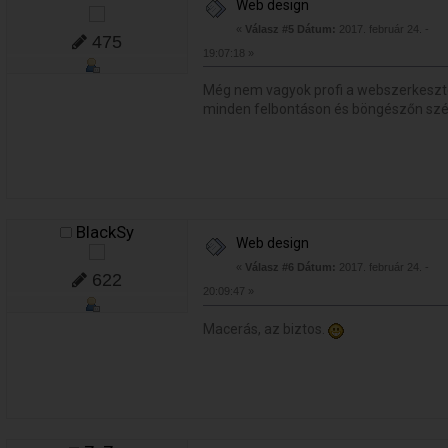
Web design
«
Válasz #5 Dátum:
2017. február 24. -
475
19:07:18 »
Még nem vagyok profi a webszerkesztés
minden felbontáson és böngészőn szép
BlackSy
Web design
«
Válasz #6 Dátum:
2017. február 24. -
622
20:09:47 »
Macerás, az biztos.