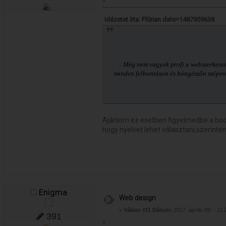
»
Idézetet írta: Fl0rian date=1487959638
Még nem vagyok profi a webszerkesztés
minden felbontáson és böngészőn szépen 
Ajánlom ez esetben figyelmedbe a boot
hogy nyelvet lehet választani,szerinte
Enigma
Web design
«
Válasz #11 Dátum:
2017. április 09. - 11:
391
»