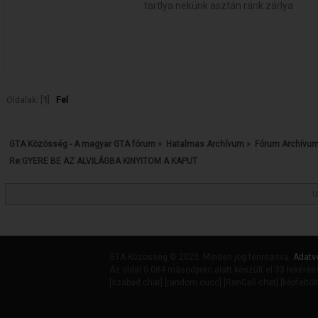
tartlya nekünk asztán ránk zárlya
Oldalak: [
1
]
Fel
GTA Közösség - A magyar GTA fórum
»
Hatalmas Archívum
»
Fórum Archívu
Re:GYERE BE AZ ALVILÁGBA KINYITOM A KAPUT
U
GTA Közösség © 2020. Minden jog fenntartva.
Adatv
Az oldal 0.084 másodperc alatt készült el 33 lekérés
[
szabad chat
] [
random cucc
] [
RanCall chat
] [
képfeltöl