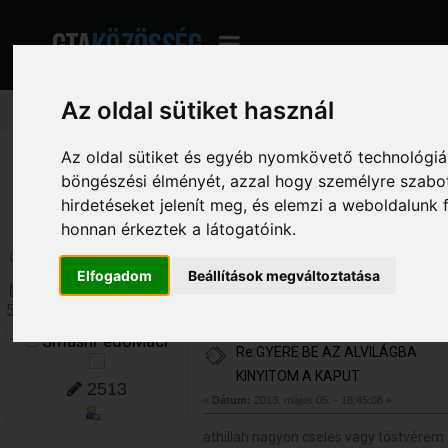
Az oldal sütiket használ
Az oldal sütiket és egyéb nyomkövető technológiák
GTA Közösség - A magyar GTA fórum
»
Hatalmas Archívum
»
Fórum Archívu
böngészési élményét, azzal hogy személyre szabot
Re:GYERE BE AZ ALVILÁGBA KINYITOM A KAPUT
hirdetéseket jelenít meg, és elemzi a weboldalunk
honnan érkeztek a látogatóink.
Oldalak: [
1
]
Le
Elfogadom
Beállítások megváltoztatása
Szerző
Téma: Re:GYERE BE AZ ALVILÁG
581 alkalommal)
SmashPedoMaci
Re:GYERE BE AZ ALVILÁGBA
KINYITOM A KAPUT
2513
«
Dátum:
2013. május 05. - 18:45:08 »
athillah nagyon cseles vagy töstvérem