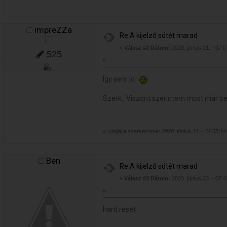
impreZZa
Re:A kijelző sötét marad
«
Válasz #2 Dátum:
2020. június 21. - 07:0
525
»
Így sem jó.
Szerk.: Viszont szerintem most már b
«
Utoljára szerkesztve: 2020. június 21. - 11:58:14
Ben
Re:A kijelző sötét marad
«
Válasz #3 Dátum:
2020. június 23. - 07:4
»
hard reset