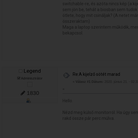
switchable-re, és azóta nincs kép (a k
sem jön be, tehát a biosban sem tudok
ötlete, hogy mit csináljak? (A netet má
összeraktam)
Maga a laptop szerintem működik, mert
bekapcsol.
Legend
Re:A kijelző sötét marad
Adminisztrátor
«
Válasz #1 Dátum:
2020. június 21. - 02:3
»
1830
Hello.
Nézd meg külső monitorról. Ha úgy sem,
rakd össze pár perc múlva.