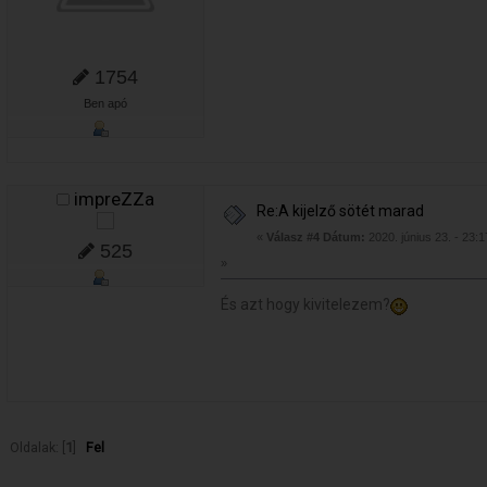
1754
Ben apó
impreZZa
Re:A kijelző sötét marad
«
Válasz #4 Dátum:
2020. június 23. - 23:1
525
»
És azt hogy kivitelezem?
Oldalak: [
1
]
Fel